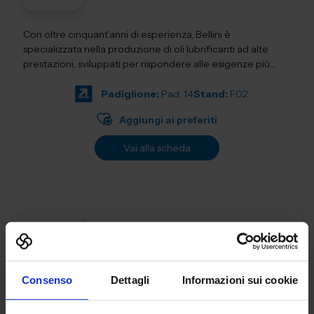
Con oltre cinquant’anni di esperienza, Bellini è
specializzata nella produzione di oli lubrificanti ad alte
prestazioni, sviluppati per rispondere alle esigenze più
evolute dell&rs...
Padiglione:
Pad. 14
Stand:
F02
Aggiungi ai preferiti
Vai alla scheda
BERMA MACCHINE SRL
MACCHINE UTENSILI
Consenso
Dettagli
Informazioni sui cookie
BERMA Macchine Dal 1974 Marcatrici industriali a
micropercussione e laser, Strumenti di prova tenuta (Leak