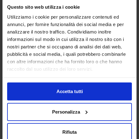
test) e Soluzioni di automazione per l’industria (Caricatori,
Questo sito web utilizza i cookie
nastri e robotica).
Padiglione:
Pad. 14
Stand:
D02
Utilizziamo i cookie per personalizzare contenuti ed
annunci, per fornire funzionalità dei social media e per
Aggiungi ai preferiti
analizzare il nostro traffico. Condividiamo inoltre
informazioni sul modo in cui utilizza il nostro sito con i
Vai alla scheda
nostri partner che si occupano di analisi dei dati web,
pubblicità e social media, i quali potrebbero combinarle
con altre informazioni che ha fornito loro o che hanno
raccolto dal suo utilizzo dei loro servizi.
BUCCI AUTOMATIONS SPA
MACCHINE UTENSILI AUTOMAZIONE
E ROBOTICA
Accetta tutti
Siamo attivi nel settore delle automazioni e della robotica
industriale con i marchi Iemca, Giuliani, Sinteco, Vire, ZETA,
Personalizza
detenuti dalla nostra società Bucci Automations S.p.A. e
nel settore d...
Padiglione:
Pad. 14
Stand:
F14
Rifiuta