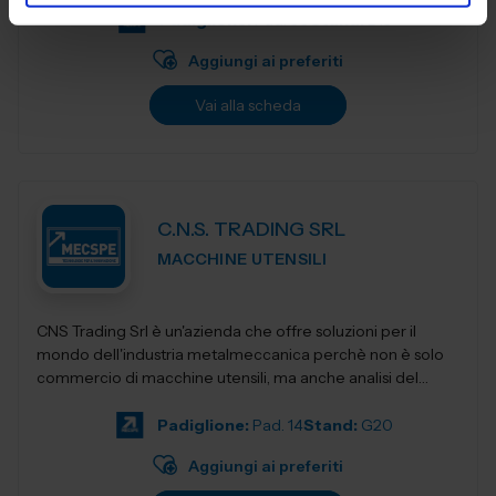
Padiglione:
Pad. 30
Stand:
B15
Aggiungi ai preferiti
Vai alla scheda
C.N.S. TRADING SRL
MACCHINE UTENSILI
CNS Trading Srl è un'azienda che offre soluzioni per il
mondo dell'industria metalmeccanica perchè non è solo
commercio di macchine utensili, ma anche analisi del
prodot...
Padiglione:
Pad. 14
Stand:
G20
Aggiungi ai preferiti