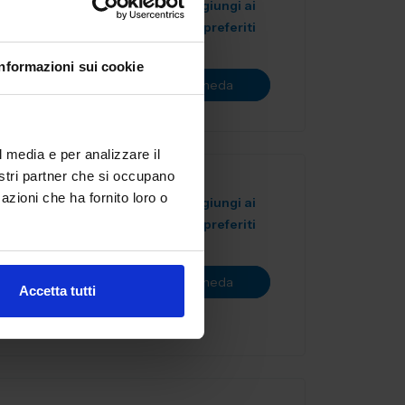
Aggiungi ai
preferiti
Informazioni sui cookie
Vai alla scheda
l media e per analizzare il
nostri partner che si occupano
azioni che ha fornito loro o
Aggiungi ai
preferiti
rvice
 Copriamo le
Vai alla scheda
3D...
Accetta tutti