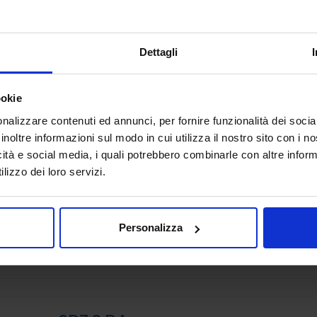
ADDITIVE MANUFACTURING
Padiglione:
Pad. 36
Stand:
B72
Dettagli
ookie
nalizzare contenuti ed annunci, per fornire funzionalità dei socia
inoltre informazioni sul modo in cui utilizza il nostro sito con i 
3DiTALY
icità e social media, i quali potrebbero combinarle con altre inform
ADDITIVE MANUFACTURING
lizzo dei loro servizi.
3DiTALY è tra le prime aziende in Italia ad erogare un se
professionale di stampa 3D a professionisti ed aziende.
principali tecnologie di fabbricazione additiva, la stampa 
Personalizza
Padiglione:
Pad. 36
Stand:
A74