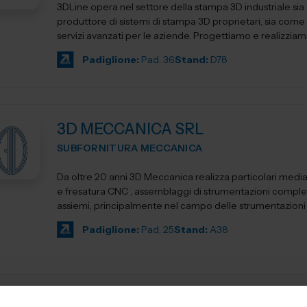
3DLine opera nel settore della stampa 3D industriale si
produttore di sistemi di stampa 3D proprietari, sia come 
servizi avanzati per le aziende. Progettiamo e realizziam
Padiglione:
Pad. 36
Stand:
D78
3D MECCANICA SRL
SUBFORNITURA MECCANICA
Da oltre 20 anni 3D Meccanica realizza particolari media
e fresatura CNC , assemblaggi di strumentazioni comple
assiemi, principalmente nel campo delle strumentazioni sc
Padiglione:
Pad. 25
Stand:
A38
3D PRINT ITALIA SRL