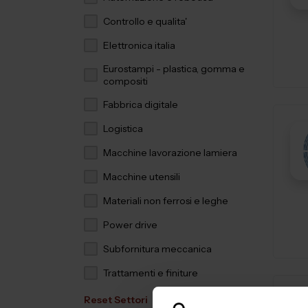
Controllo e qualita'
Elettronica italia
Eurostampi - plastica, gomma e
compositi
Fabbrica digitale
Logistica
Macchine lavorazione lamiera
Macchine utensili
Materiali non ferrosi e leghe
Power drive
Subfornitura meccanica
Trattamenti e finiture
Reset Settori