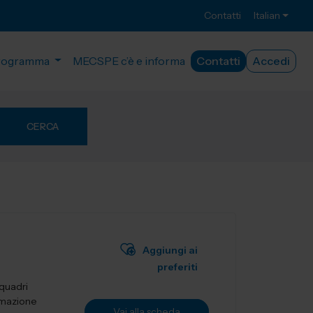
Contatti
Italian
rogramma
MECSPE c’è e informa
Contatti
Accedi
CERCA
Aggiungi ai
preferiti
 quadri
tomazione
Vai alla scheda