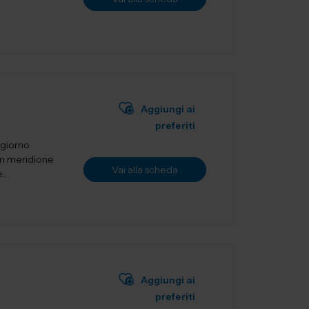
Aggiungi ai
preferiti
 giorno
un meridione
Vai alla scheda
..
Aggiungi ai
preferiti