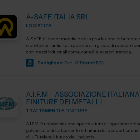
A-SAFE ITALIA SRL
LOGISTICA
A-SAFE è leader mondiale nella produzione di barriere d
e protezioni antiurto in polimero in grado di resistere cont
con mezzi industriali come carrelli elevatori, transpa...
Padiglione:
Pad. 29
Stand:
B23
A.I.F.M – ASSOCIAZIONE ITALIANA
FINITURE DEI METALLI
TRATTAMENTI E FINITURE
A.I.F.M. è un'associazione aperta a tutti gli operatori del 
galvanico e di trattamento e finitura delle superfici, che si propone
di: - Tutelare il futuro dell'Industria i...