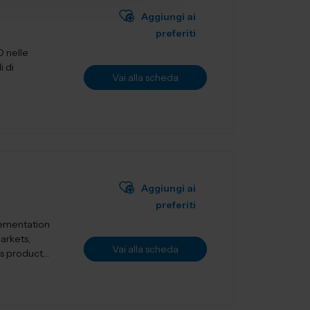
Aggiungi ai
preferiti
D nelle
i di
Vai alla scheda
Aggiungi ai
preferiti
lementation
markets,
Vai alla scheda