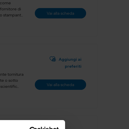
a come
fornitore di
Vai alla scheda
o stampant...
Aggiungi ai
preferiti
nte tornitura
te o sotto
Vai alla scheda
ientific...