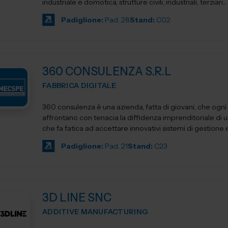
industriale e domotica, strutture civili, industriali, terziari...
Padiglione:
Pad. 28
Stand:
C02
360 CONSULENZA S.R.L
FABBRICA DIGITALE
360 consulenza è una azienda, fatta di giovani, che ogni
affrontano con tenacia la diffidenza imprenditoriale di 
che fa fatica ad accettare innovativi sistemi di gestione e.
Padiglione:
Pad. 21
Stand:
C23
3D LINE SNC
ADDITIVE MANUFACTURING