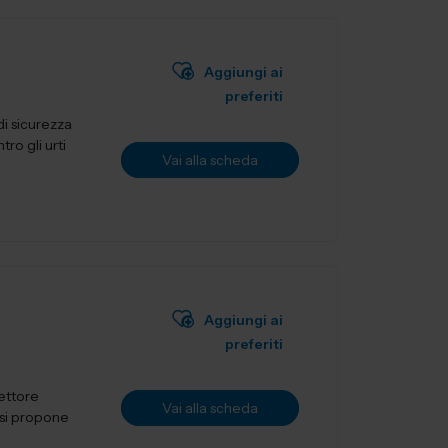
Aggiungi ai
preferiti
i sicurezza
ro gli urti
Vai alla scheda
Aggiungi ai
preferiti
settore
Vai alla scheda