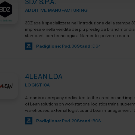
3DZ S.P.A.
ADDITIVE MANUFACTURING
3DZ spa è specializzata nell’introduzione della stampa 3
imprese e nella vendita dei più prestigiosi brand mondial
stampanti con tecnologia a filamento, polvere, resina,...
Padiglione:
Pad. 36
Stand:
D64
4LEAN LDA
LOGISTICA
4Lean is a company dedicated to the creation and imp
of Lean solutions on workstations, logistics trains, super
warehouses, external logistics and Lean management. Its product
ca...
Padiglione:
Pad. 29
Stand:
B08