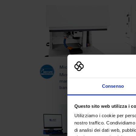
MicroMark G3
MicroMark G3 è un
marcatore laser da
Consenso
banco compatt...
Questo sito web utilizza i c
Utilizziamo i cookie per perso
nostro traffico. Condividiamo 
di analisi dei dati web, pubbl