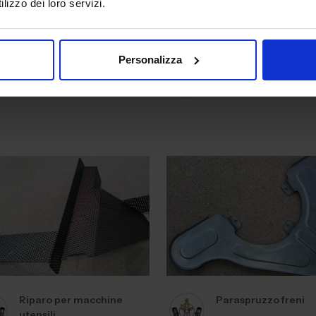
lizzo dei loro servizi.
Personalizza
Paracalore
Bicchiere filtro benz
Lamborghini
Riparo per macchine
Paraspruzzo freni
utensili