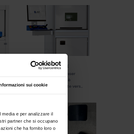
TowerMark X
Il marcatore laser
TowerMark X è
Informazioni sui cookie
estremamente vers...
l media e per analizzare il
nostri partner che si occupano
azioni che ha fornito loro o