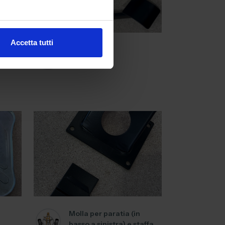
Accetta tutti
ina
Pedali
Molla per paratia (in
basso a sinistra) e staffa