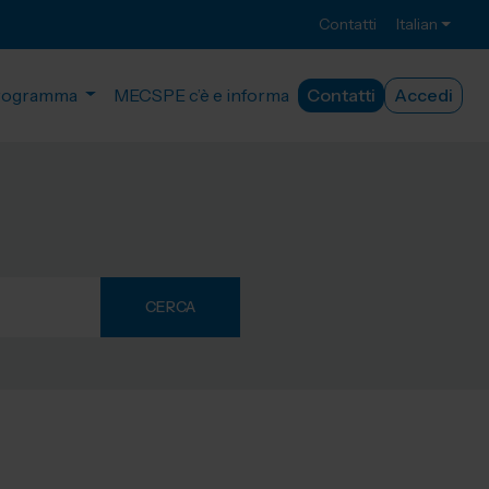
Contatti
Italian
rogramma
MECSPE c’è e informa
Contatti
Accedi
CERCA