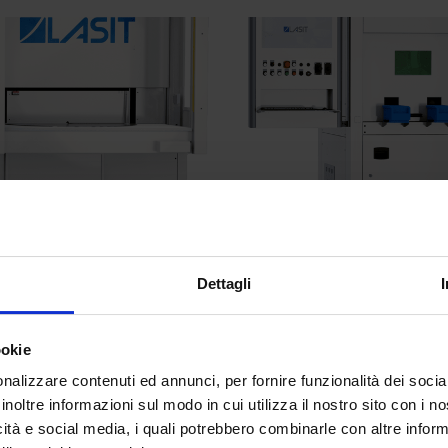
RotoMark X
TowerLabel X
La RotoMark X è un
La marcatrice laser
marcatore laser
Towerlabel è una
Dettagli
equipaggiato co...
soluzione ide...
ookie
nalizzare contenuti ed annunci, per fornire funzionalità dei socia
inoltre informazioni sul modo in cui utilizza il nostro sito con i 
icità e social media, i quali potrebbero combinarle con altre inform