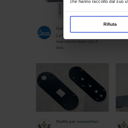
che hanno raccolto dal suo uti
Rifiuta
CompactMark G8
La CompactMark G8 è un
marcatore laser con 3
assi...
Staffe per connettori