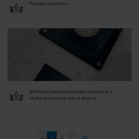
Paraspruzzo freni
Molla per paratia (in basso a sinistra) e
staffa sensore (in alto a destra)
‹
1
2
...
142
›