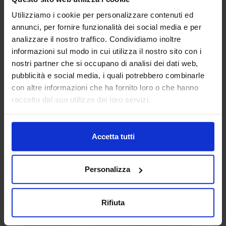
Manifattura italiana ed efficienza
Utilizziamo i cookie per personalizzare contenuti ed
annunci, per fornire funzionalità dei social media e per
produttiva: quasi 9 imprese su 10 integrano
analizzare il nostro traffico. Condividiamo inoltre
la sostenibilità nei propri modelli
informazioni sul modo in cui utilizza il nostro sito con i
industriali.Ottimizzazione dei processi,
nostri partner che si occupano di analisi dei dati web,
taglio dei consumi energetici e riduzione
pubblicità e social media, i quali potrebbero combinarle
con altre informazioni che ha fornito loro o che hanno
degli scarti guidano le strategie delle
raccolto dal suo utilizzo dei loro servizi.
aziende
A MECSPE Bologna tecnologie e soluzioni per
Accetta tutti
un’industria più efficiente. Oltre 2.000 le aziende in
esposizione.
Personalizza
Continua a leggere
Rifiuta