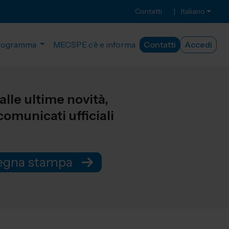
Contatti
|
Italiano
rogramma
MECSPE c’è e informa
Contatti
Accedi
lle ultime novità,
omunicati ufficiali
E
segna stampa