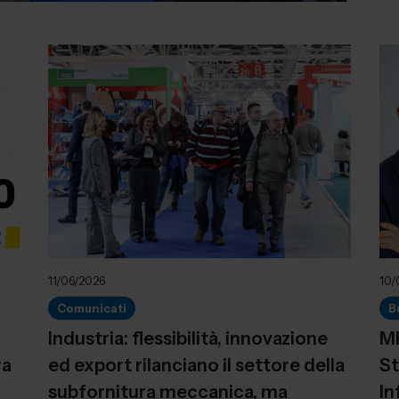
11/06/2026
10/
Comunicati
B
Industria: flessibilità, innovazione
ME
ra
ed export rilanciano il settore della
St
subfornitura meccanica, ma
In