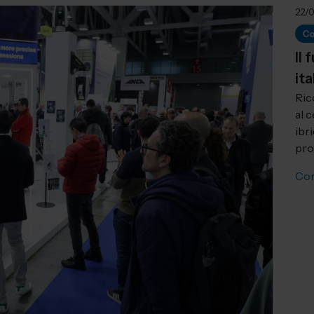
22/
Co
Il
it
Ric
al 
ibri
pro
Con