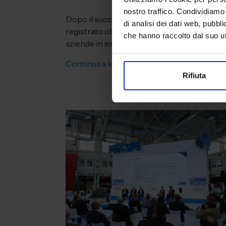
nostro traffico. Condividiamo 
Dopo il successo dell’edizione 2026, che ha
di analisi dei dati web, pubbl
registrato oltre 60.000 visitatori e più di 2
che hanno raccolto dal suo uti
aziende in esposizione,...
Continua a leggere
Rifiuta