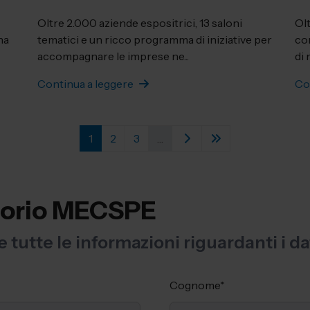
Oltre 2.000 aziende espositrici, 13 saloni
Olt
ha
tematici e un ricco programma di iniziative per
co
accompagnare le imprese ne...
di 
Continua a leggere
Co
1
2
3
…
vatorio MECSPE
 tutte le informazioni riguardanti i da
Cognome
*