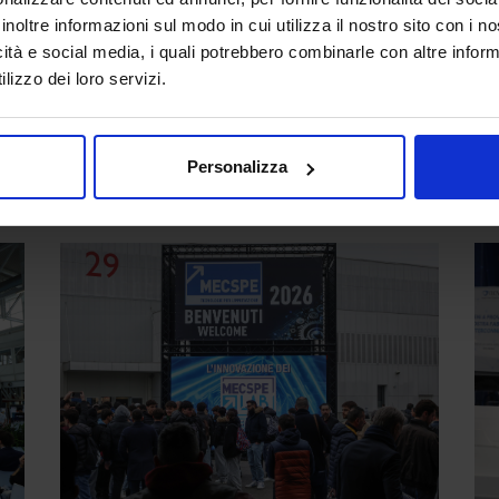
inoltre informazioni sul modo in cui utilizza il nostro sito con i 
Tre giorni di incontri, relazioni e confronto in
A 
icità e social media, i quali potrebbero combinarle con altre inform
.000
cui la community del manifatturiero si è
un’
lizzo dei loro servizi.
ritrovata per discutere di ...
az
Continua a leggere
Co
Personalizza