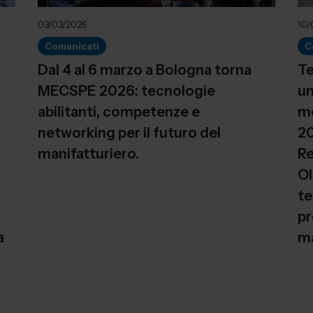
03/03/2026
10/
Comunicati
C
Dal 4 al 6 marzo a Bologna torna
Te
MECSPE 2026: tecnologie
um
abilitanti, competenze e
mo
networking per il futuro del
20
manifatturiero.
Re
Ol
te
pr
a
m