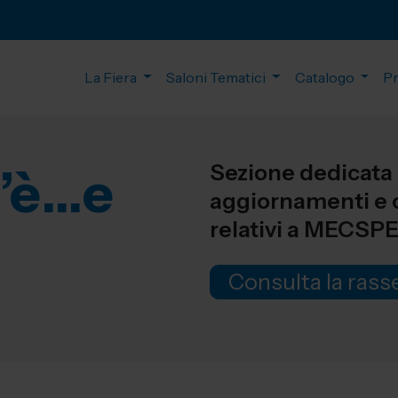
La Fiera
Saloni Tematici
Catalogo
P
Sezione dedicata a
’è…e
aggiornamenti e c
relativi a MECSP
Consulta la ras