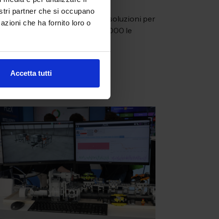
nostri partner che si occupano
MECSPE Bologna tecnologie e soluzioni per
azioni che ha fornito loro o
industria più efficiente. Oltre 2.000 le
iende in esposizione.
ntinua a leggere
Accetta tutti