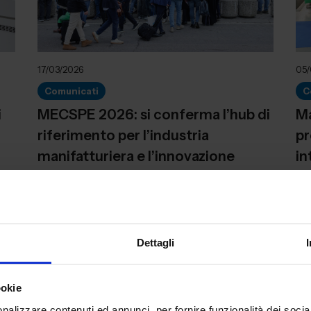
17/03/2026
05/
Comunicati
C
i
MECSPE 2026: si conferma l’hub di
Ma
riferimento per l’industria
pr
manifatturiera e l’innovazione
in
tecnologica, con oltre 2.000
mo
e
aziende e più di 60.000 visitatori
de
en
gu
Dettagli
ookie
nalizzare contenuti ed annunci, per fornire funzionalità dei socia