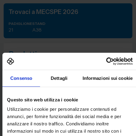
Trovaci a MECSPE 2026
PADIGLIONE
STAND
21
A38
Prodotti
Consenso
Dettagli
Informazioni sui cookie
Questo sito web utilizza i cookie
InteGRa.ERP | Dai dati al profitto: l'ERP come
Utilizziamo i cookie per personalizzare contenuti ed
sistema di governo
annunci, per fornire funzionalità dei social media e per
analizzare il nostro traffico. Condividiamo inoltre
informazioni sul modo in cui utilizza il nostro sito con i