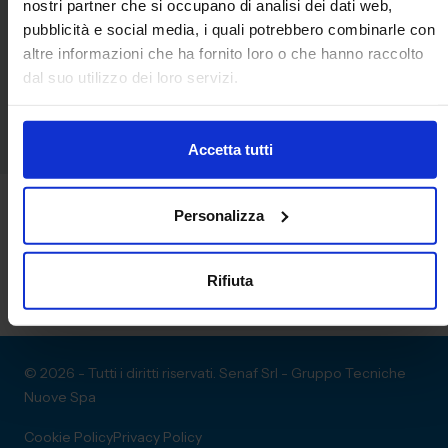
nostri partner che si occupano di analisi dei dati web,
pubblicità e social media, i quali potrebbero combinarle con
Trovaci a MECSPE 2026
altre informazioni che ha fornito loro o che hanno raccolto
dal suo utilizzo dei loro servizi.
PADIGLIONE
STAND
36
B34
Accetta tutti
Personalizza
Rifiuta
© 2026 - Tutti i diritti riservati. Senaf Srl - Gruppo Tecniche
Nuove Spa
Cookie Policy
Privacy Policy