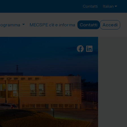
Contatti
Italian
rogramma
MECSPE c’è e informa
Contatti
Accedi