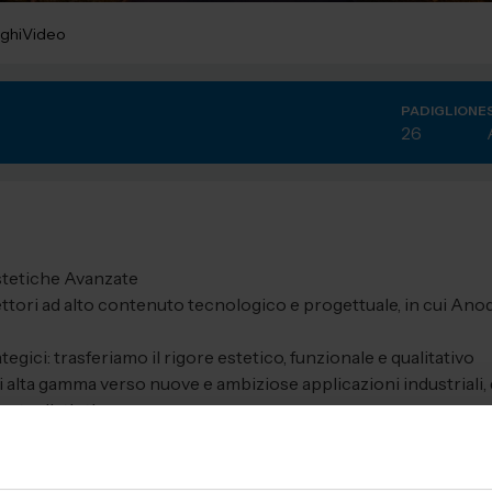
ghi
Video
PADIGLIONE
26
Estetiche Avanzate
ettori ad alto contenuto tecnologico e progettuale, in cui Ano
gici: trasferiamo il rigore estetico, funzionale e qualitativo
 alta gamma verso nuove e ambiziose applicazioni industriali,
nto distintivo.
etic Interfaces