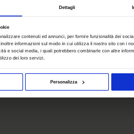
 to highly technological and design-driven sectors, where An
Dettagli
rtners: we transfer the aesthetic, functional and quality-drive
ookie
nces sector to new and ambitious industrial applications, wh
differentiating factor.
nalizzare contenuti ed annunci, per fornire funzionalità dei socia
inoltre informazioni sul modo in cui utilizza il nostro sito con i 
icità e social media, i quali potrebbero combinarle con altre inform
lizzo dei loro servizi.
Personalizza