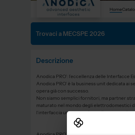
Home
Catalo
Trovaci a MECSPE 2026
Descrizione
Anodica PRO’: l’eccellenza delle Interfacce 
Anodica PRO’ è la business unit dedicata ai s
opera già con successo.
Non siamo semplici fornitori, ma partner strate
maturato nel mondo degli elettrodomestici di
l’interfaccia uomo-prodotto diventa un eleme
Anodica PRO’: Excellence in Advanced Aesth