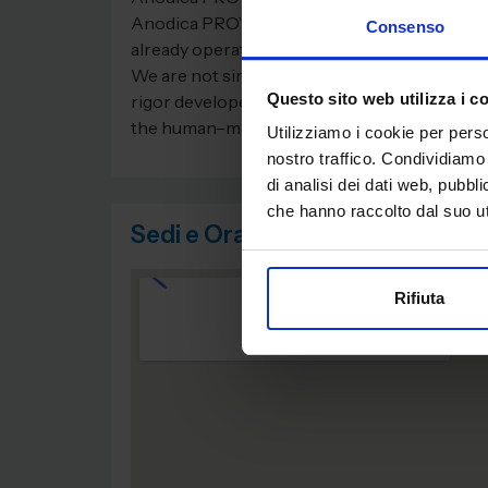
Anodica PRO’ is the business unit dedicated
Consenso
already operates successfully.
We are not simple suppliers, but strategic pa
Questo sito web utilizza i c
rigor developed in the high-end home applia
the human–machine interface becomes a true 
Utilizziamo i cookie per perso
nostro traffico. Condividiamo 
di analisi dei dati web, pubbl
che hanno raccolto dal suo uti
Sedi e Orari
Rifiuta