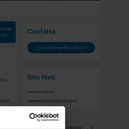
STAND
Contatta
A55
paolo.longo@anodica.it
Sito Web
dica
www.anodica.it
 dove
www.anodica.it/anodicapro
Aggiungi ai preferiti