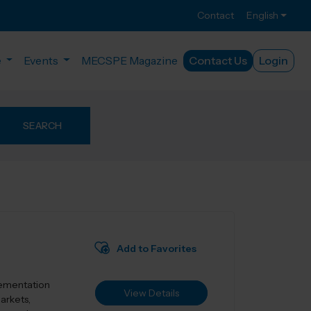
Contact
English
e
Events
MECSPE Magazine
Contact Us
Login
SEARCH
Add to Favorites
lementation
View Details
markets,