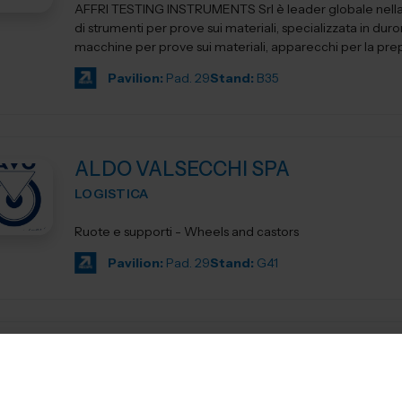
AFFRI TESTING INSTRUMENTS Srl è leader globale nell
di strumenti per prove sui materiali, specializzata in duro
macchine per prove sui materiali, apparecchi per la prep
Pavilion:
Pad. 29
Stand:
B35
ALDO VALSECCHI SPA
LOGISTICA
Ruote e supporti - Wheels and castors
Pavilion:
Pad. 29
Stand:
G41
ALLMAG SRL
LOGISTICA