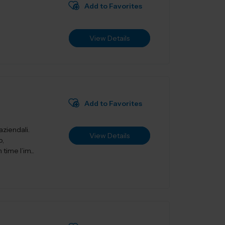
Add to Favorites
View Details
Add to Favorites
aziendali.
View Details
o,
ime l’im...