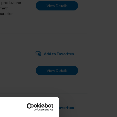
a produzione
View Details
metri,
arazion...
Add to Favorites
View Details
Add to Favorites