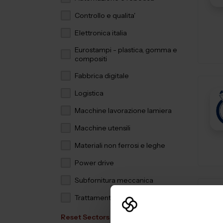
Controllo e qualita'
Elettronica italia
Eurostampi - plastica, gomma e
compositi
Fabbrica digitale
Logistica
Macchine lavorazione lamiera
Macchine utensili
Materiali non ferrosi e leghe
Power drive
Subfornitura meccanica
Trattamenti e finiture
Reset Sectors