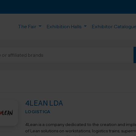
The Fair
Exhibition Halls
Exhibitor Catalogu
4LEAN LDA
LOGISTICA
4Lean is a company dedicated to the creation and imp
of Lean solutions on workstations, logistics trains, super