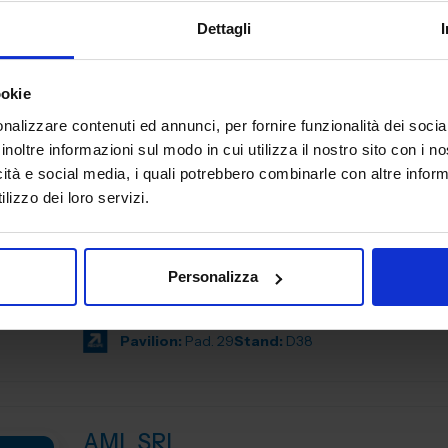
Allmag S.r.l. affianca le aziende manifatturiere nello svil
Dettagli
soluzioni Lean per la logistica di produzione e il material
Con oltre 50 anni di esperienza nelle forniture industriali, 
Pavilion:
Pad. 29
Stand:
C14
ookie
nalizzare contenuti ed annunci, per fornire funzionalità dei socia
inoltre informazioni sul modo in cui utilizza il nostro sito con i 
icità e social media, i quali potrebbero combinarle con altre inform
ALPA SRL -Primatek srl
lizzo dei loro servizi.
CONTROLLO E QUALITA'
Alpa, azienda italiana specializzata nella produzione di 
Personalizza
misura e strumenti da banco, offre soluzioni dall’elevato l
tecnologico e dall’utilizzo semplice e intuitivo....
Pavilion:
Pad. 29
Stand:
D38
AML SRL