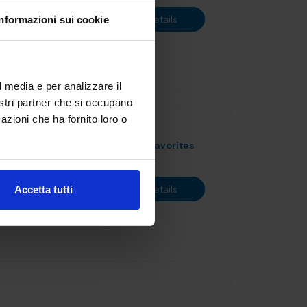
uppo di
View Details
Informazioni sui cookie
 handling.
o...
l media e per analizzare il
nostri partner che si occupano
azioni che ha fornito loro o
Add to Favorites
macchine di
View Details
Accetta tutti
ivello