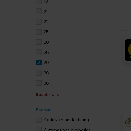
19
21
22
25
26
28
29
30
36
Reset Halls
Sectors
Additive manufacturing
Automazione e robotica