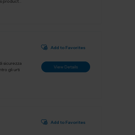
Add to Favorites
i sicurezza
View Details
ro gli urti
Add to Favorites