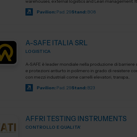
warehouses, external logistics and Lean management. Its product
ca...
Pavilion:
Pad. 29
Stand:
B08
A-SAFE ITALIA SRL
LOGISTICA
A-SAFE è leader mondiale nella produzione di barriere d
e protezioni antiurto in polimero in grado di resistere cont
con mezzi industriali come carrelli elevatori, transpa...
Pavilion:
Pad. 29
Stand:
B23
AFFRI TESTING INSTRUMENTS
CONTROLLO E QUALITA'