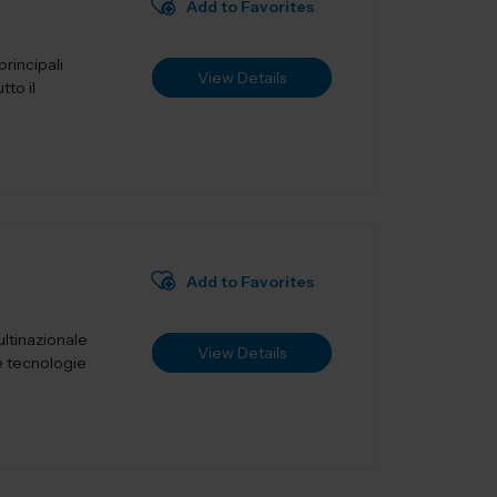
Add to Favorites
principali
View Details
tto il
Add to Favorites
multinazionale
View Details
e tecnologie