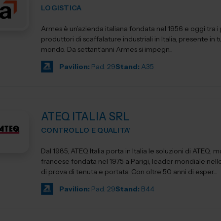
LOGISTICA
Armes è un’azienda italiana fondata nel 1956 e oggi tra i 
produttori di scaffalature industriali in Italia, presente in tu
mondo. Da settant’anni Armes si impegn...
Pavilion:
Pad. 29
Stand:
A35
ATEQ ITALIA SRL
CONTROLLO E QUALITA'
Dal 1985, ATEQ Italia porta in Italia le soluzioni di ATEQ, 
francese fondata nel 1975 a Parigi, leader mondiale nell
di prova di tenuta e portata. Con oltre 50 anni di esper...
Pavilion:
Pad. 29
Stand:
B44