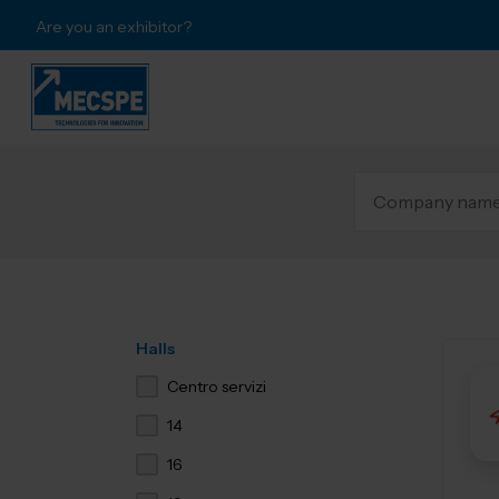
Are you an exhibitor?
Halls
Centro servizi
14
16