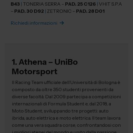
B43
|
TONERIA SERRA –
PAD. 25 C126
|
VHIT S.P.A
–
PAD. 30 D92
|
ZETRONIC –
PAD. 28 D01
Richiedi informazioni
1. Athena – UniBo
Motorsport
Il Racing Team ufficiale dell’Università di Bologna è
composto da oltre 350 studenti provenienti da
diverse facoltà. Dal 2009 partecipa a competizioni
internazionali di Formula Student e, dal 2018, a
Moto Student, sviluppando tre progetti: auto
ibrida, auto elettrica e moto elettrica. Il team lavora
come una vera squadra corse, confrontandosi con
i migliori atenei del mondo e unito dalla passione