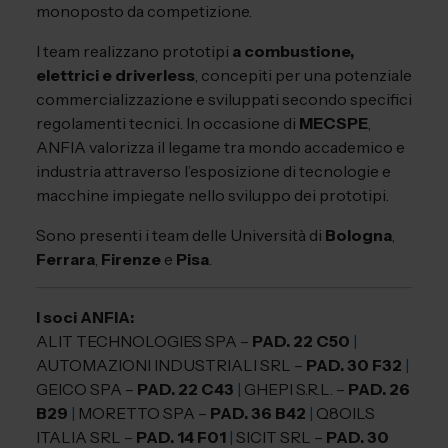
monoposto da competizione.
I team realizzano prototipi
a combustione,
elettrici e driverless
, concepiti per una potenziale
commercializzazione e sviluppati secondo specifici
regolamenti tecnici. In occasione di
MECSPE
,
ANFIA valorizza il legame tra mondo accademico e
industria attraverso l’esposizione di tecnologie e
macchine impiegate nello sviluppo dei prototipi.
Sono presenti i team delle Università di
Bologna
,
Ferrara
,
Firenze
e
Pisa
.
I soci ANFIA:
ALIT TECHNOLOGIES SPA –
PAD. 22 C50
|
AUTOMAZIONI INDUSTRIALI SRL –
PAD. 30 F32
|
GEICO SPA –
PAD. 22 C43
|
GHEPI S.R.L. –
PAD. 26
B29
|
MORETTO SPA –
PAD. 36 B42
|
Q8OILS
ITALIA SRL –
PAD. 14 F01
|
SICIT SRL –
PAD. 30