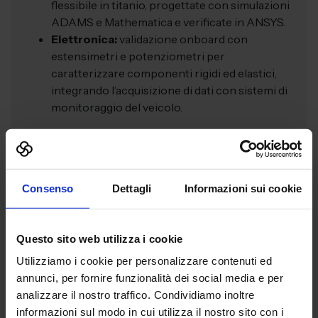
flessibile in titanio, progettate con simulazioni
ADAMS e Mathematica e verificate in ANSYS.
Elettronica:
validazione onboard con
estensimetri e potenziometri per
caratterizzare componenti rigidi ed elastici,
integrando l’acquisizione di dati con sistemi di
monitoraggio del veicolo.
Consenso
Dettagli
Informazioni sui cookie
3. Ferrara Squadra Corse –
FSC
Questo sito web utilizza i cookie
Ferrara Squadra Corse è un team di Formula
Utilizziamo i cookie per personalizzare contenuti ed
Student giovane, ma con radici storiche. La sua
annunci, per fornire funzionalità dei social media e per
storia inizia negli anni ’90, debuttando come
analizzare il nostro traffico. Condividiamo inoltre
primo team italiano nella categoria a combustione.
informazioni sul modo in cui utilizza il nostro sito con i
Lo spirito del team è sempre lo stesso: passione