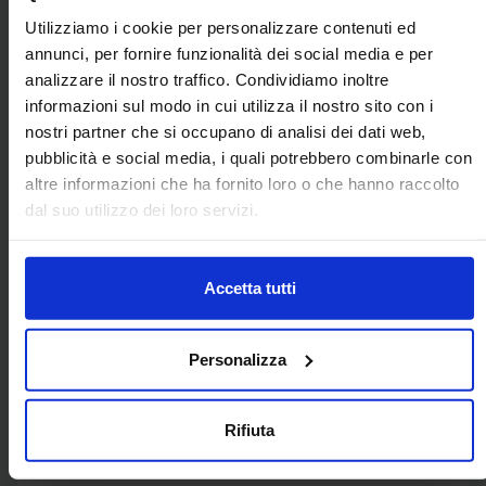
Utilizziamo i cookie per personalizzare contenuti ed
annunci, per fornire funzionalità dei social media e per
analizzare il nostro traffico. Condividiamo inoltre
informazioni sul modo in cui utilizza il nostro sito con i
nostri partner che si occupano di analisi dei dati web,
pubblicità e social media, i quali potrebbero combinarle con
altre informazioni che ha fornito loro o che hanno raccolto
dal suo utilizzo dei loro servizi.
Accetta tutti
FONDAZIONE ITS ACADEMY A.
Personalizza
CUCCOVILLO
VIA DIVISIONE ACQUI, BARI, Bari
Rifiuta