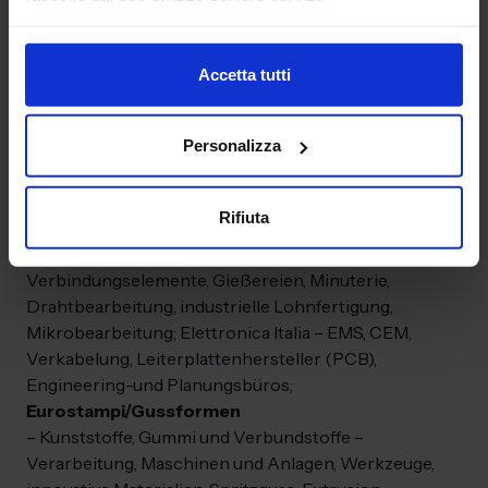
industrielle Sensorik, Cloud Manufacturing, Auto-ID-
Technologien, Anwendungen, Geräte, Mess- und
Steuerungstechnik sowie intelligente Komponenten
Accetta tutti
zur Auswertung und Vernetzung von Prozessen;
Logistik
– Verpackung, Handling, Lean Manufacturing,
Personalizza
Lagerverwaltungssoftware, Supply-Chain-
Management, Sicherheitssysteme, PSA,
Outsourcing/Fremdfertigung;
Mechanische
Rifiuta
Zulieferindustrie
– Präzisionsbearbeitung, Metallbau,
Maschinenbau, Mechanische Konstruktion,
Verbindungselemente, Gießereien, Minuterie,
Drahtbearbeitung, industrielle Lohnfertigung,
Mikrobearbeitung; Elettronica Italia – EMS, CEM,
Verkabelung, Leiterplattenhersteller (PCB),
Engineering-und Planungsbüros;
Eurostampi/Gussformen
– Kunststoffe, Gummi und Verbundstoffe –
Verarbeitung, Maschinen und Anlagen, Werkzeuge,