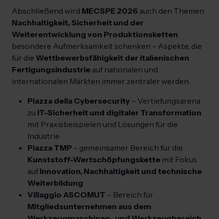
Abschließend wird
MECSPE 2026
auch den Themen
Nachhaltigkeit, Sicherheit und der
Weiterentwicklung von Produktionsketten
besondere Aufmerksamkeit schenken – Aspekte, die
für die
Wettbewerbsfähigkeit der italienischen
Fertigungsindustrie
auf nationalen und
internationalen Märkten immer zentraler werden.
Piazza della Cybersecurity
– Vertiefungsarena
zu
IT-Sicherheit und digitaler Transformation
mit Praxisbeispielen und Lösungen für die
Industrie
Piazza TMP
– gemeinsamer Bereich für die
Kunststoff-Wertschöpfungskette
mit Fokus
auf
Innovation, Nachhaltigkeit und technische
Weiterbildung
Villaggio ASCOMUT
– Bereich für
Mitgliedsunternehmen aus dem
Werkzeugmaschinen- und Werkzeugbereich
,