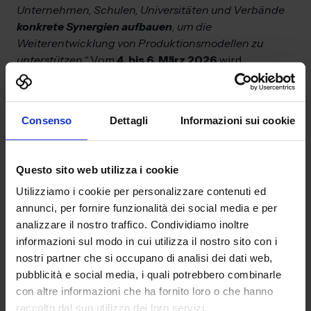
Unternehmen, Schulen, Universitäten und Verbände
konkrete Synergien aufbauen
, um die
Weiterentwicklung von Produktionsmodellen zu
unterstützen.“
Vom
4. bis 6. März 2026
wird
BolognaFiere
erneut der
Referenzpunkt
für alle, die
die Entwicklung der Fertigungsindustrie aktiv
mitgestalten wollen – mit einem Fokus auf
Innovation,
Consenso
Dettagli
Informazioni sui cookie
Ausbildung und internationale Vernetzung
.
Weitere Informationen und Updates:
mecspe.com/de/
Questo sito web utilizza i cookie
Utilizziamo i cookie per personalizzare contenuti ed
Die Fachbereiche der MECSPE
annunci, per fornire funzionalità dei social media e per
Maschinen und Werkzeuge
– Werkzeugmaschinen,
analizzare il nostro traffico. Condividiamo inoltre
Ausrüstungen, Werkzeuge und
informazioni sul modo in cui utilizza il nostro sito con i
Konstruktionssoftware;
nostri partner che si occupano di analisi dei dati web,
Blechbearbeitungsmaschinen
– Biegen, Stanzen,
pubblicità e social media, i quali potrebbero combinarle
Schneiden, Montage, Schweißen, Werkstoffe und
con altre informazioni che ha fornito loro o che hanno
Software;
Digitale Fabrik
– Industrie-IT, IoT,
raccolto dal suo utilizzo dei loro servizi.