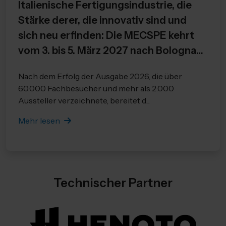
Italienische Fertigungsindustrie, die
Stärke derer, die innovativ sind und
sich neu erfinden: Die MECSPE kehrt
vom 3. bis 5. März 2027 nach Bologna
zurück.
Nach dem Erfolg der Ausgabe 2026, die über
In Bologna wird die neue Ausgabe
60.000 Fachbesucher und mehr als 2.000
Unternehmen präsentieren, die in die
Aussteller verzeichnete, bereitet d...
Zukunft blicken, sowie Technologien
Mehr lesen
und Kompetenzen zur Bewältigung der
neuen Herausforderungen der
Branche.
Technischer Partner