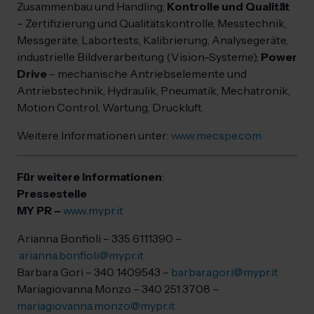
Zusammenbau und Handling;
Kontrolle und Qualität
– Zertifizierung und Qualitätskontrolle, Messtechnik,
Messgeräte, Labortests, Kalibrierung, Analysegeräte,
industrielle Bildverarbeitung (Vision-Systeme);
Power
Drive
– mechanische Antriebselemente und
Antriebstechnik, Hydraulik, Pneumatik, Mechatronik,
Motion Control, Wartung, Druckluft.
Weitere Informationen unter:
www.mecspe.com
Für weitere Informationen
:
Pressestelle
MY PR –
www.mypr.it
Arianna Bonfioli – 335 6111390 –
arianna.bonfioli@mypr.it
Barbara Gori – 340 1409543 –
barbara.gori@mypr.it
Mariagiovanna Monzo – 340 251 3708 –
mariagiovanna.monzo@mypr.it