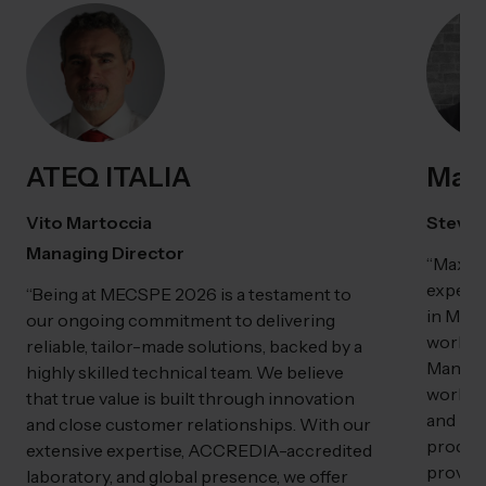
ATEQ ITALIA
Maxd
Vito Martoccia
Stevan
Managing Director
“Maxder
experie
“Being at MECSPE 2026 is a testament to
in MECS
our ongoing commitment to delivering
world o
reliable, tailor-made solutions, backed by a
Manufac
highly skilled technical team. We believe
workbe
that true value is built through innovation
and imp
and close customer relationships. With our
product
extensive expertise, ACCREDIA-accredited
providi
laboratory, and global presence, we offer