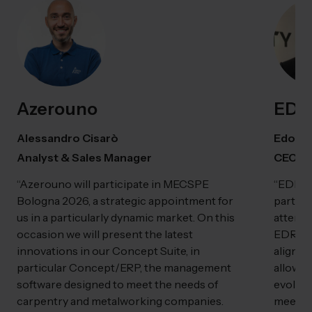
Azerouno
EDR 
Alessandro Cisarò
Edoard
Analyst & Sales Manager
CEO
“Azerouno will participate in MECSPE
“EDR Fi
Bologna 2026, a strategic appointment for
partici
us in a particularly dynamic market. On this
attendi
occasion we will present the latest
EDR Fit
innovations in our Concept Suite, in
alignin
particular Concept/ERP, the management
allowed
software designed to meet the needs of
evolvin
carpentry and metalworking companies.
meet t