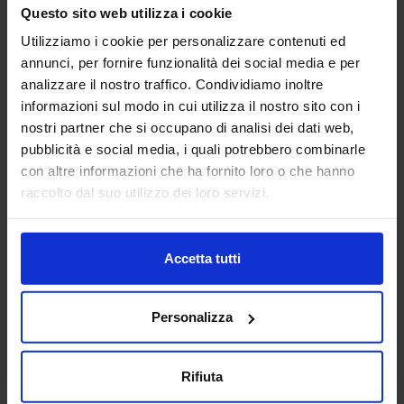
Playern auf dem internationalen Markt und
Questo sito web utilizza i cookie
02
Nutzung eines Matching-Services für Treffen mit
Utilizziamo i cookie per personalizzare contenuti ed
Ausstellern
annunci, per fornire funzionalità dei social media e per
analizzare il nostro traffico. Condividiamo inoltre
Ausstellen in einer Region, die zu den wichtigsten
03
Industriegebieten Italiens gehört
informazioni sul modo in cui utilizza il nostro sito con i
nostri partner che si occupano di analisi dei dati web,
Verstärkung der Sichtbarkeit als Aussteller dank
pubblicità e social media, i quali potrebbero combinarle
04
der intensiven Werbekampagne auf allen
con altre informazioni che ha fornito loro o che hanno
Kommunikationskanälen
raccolto dal suo utilizzo dei loro servizi.
Werden Sie Aussteller
Accetta tutti
Innovation in 360°
Personalizza
Rifiuta
The leading international trade