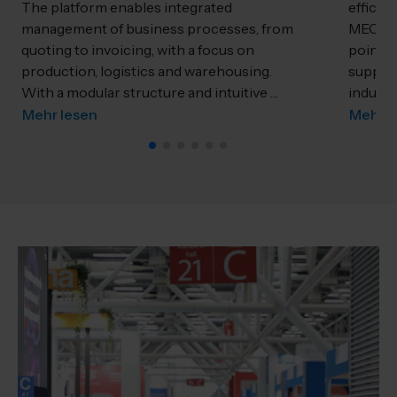
The platform enables integrated
efficie
management of business processes, from
MECSPE
quoting to invoicing, with a focus on
point f
production, logistics and warehousing.
supplie
With a modular structure and intuitive …
industr
Mehr lesen
Mehr l