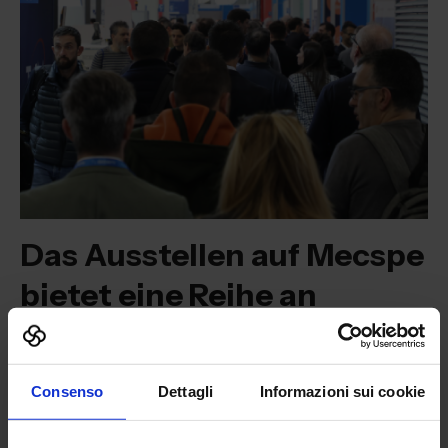
Das Ausstellen auf Mecspe
bietet eine Reihe an
Vorteilen
01
Treffen mit Key Decision Makers
Consenso
Dettagli
Informazioni sui cookie
Kontaktaufnahme mit den wichtigsten Key