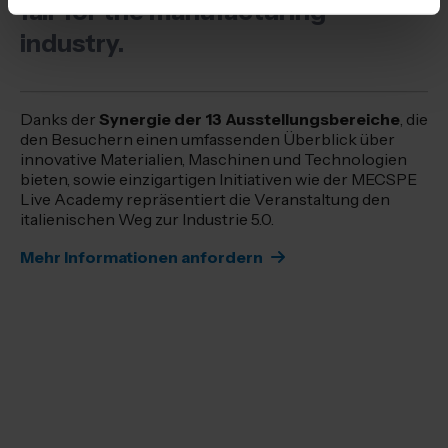
fair for the manufacturing
industry.
Danks der
Synergie der 13 Ausstellungsbereiche
, die
den Besuchern einen umfassenden Überblick über
innovative Materialien, Maschinen und Technologien
bieten, sowie einzigartigen Initiativen wie der MECSPE
Live Academy repräsentiert die Veranstaltung den
italienischen Weg zur Industrie 5.0.
Mehr Informationen anfordern