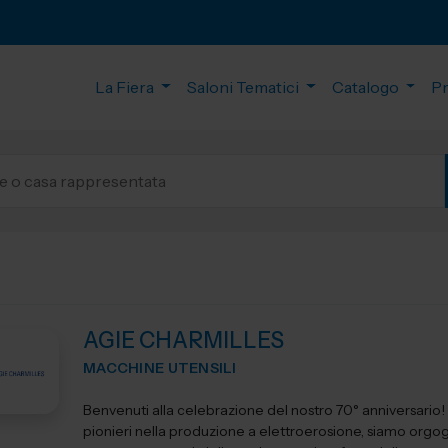
La Fiera
Saloni Tematici
Catalogo
P
AGIE CHARMILLES
MACCHINE UTENSILI
Benvenuti alla celebrazione del nostro 70° anniversario! I
pionieri nella produzione a elettroerosione, siamo orgogl