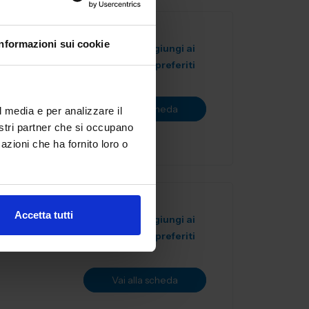
Informazioni sui cookie
Aggiungi ai
preferiti
mento nel
, il nostro
Vai alla scheda
l media e per analizzare il
nostri partner che si occupano
azioni che ha fornito loro o
L
Accetta tutti
Aggiungi ai
preferiti
Vai alla scheda