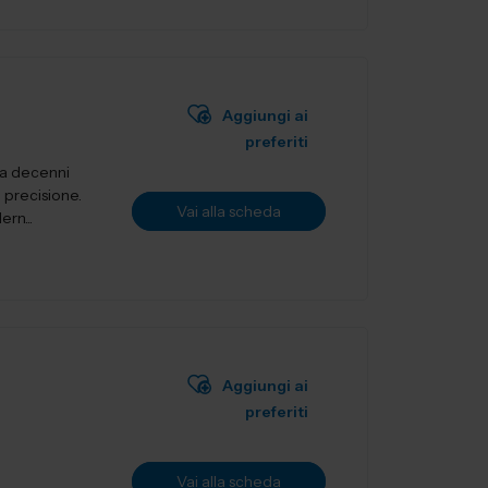
Aggiungi ai
preferiti
 da decenni
 precisione.
Vai alla scheda
rn...
Aggiungi ai
preferiti
Vai alla scheda