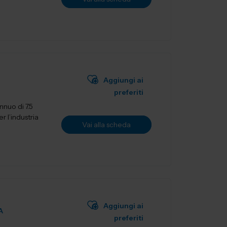
Aggiungi ai
preferiti
nuo di 7.5
r l’industria
Vai alla scheda
Aggiungi ai
A
preferiti