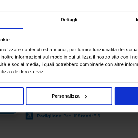
AUTHON SRL
Dettagli
MACCHINE UTENSILI
Dal 1999, Authon si è affermata come un punto di riferi
ookie
settore delle macchine utensili in Italia. In questi trent'anni
nalizzare contenuti ed annunci, per fornire funzionalità dei socia
team ha dedicato impegno e passione per offrire...
inoltre informazioni sul modo in cui utilizza il nostro sito con i 
Padiglione:
Pad. 19
Stand:
E76
icità e social media, i quali potrebbero combinarle con altre inform
lizzo dei loro servizi.
BENTIVOGLIO MAKE & TRADE SR
Personalizza
MACCHINE UTENSILI
Padiglione:
Pad. 19
Stand:
E15