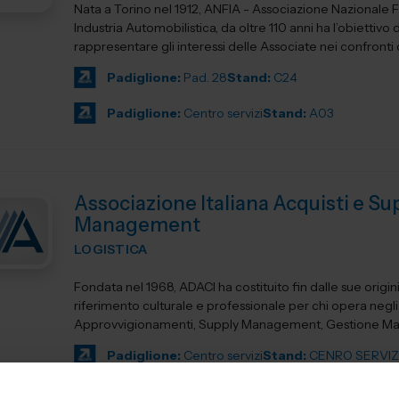
Nata a Torino nel 1912, ANFIA - Associazione Nazionale Fi
Industria Automobilistica, da oltre 110 anni ha l’obiettivo d
rappresentare gli interessi delle Associate nei confronti del
Padiglione:
Pad. 28
Stand:
C24
Padiglione:
Centro servizi
Stand:
A03
Associazione Italiana Acquisti e Su
Management
LOGISTICA
Fondata nel 1968, ADACI ha costituito fin dalle sue origin
riferimento culturale e professionale per chi opera negli
Approvvigionamenti, Supply Management, Gestione Mate
Logistica e...
Padiglione:
Centro servizi
Stand:
CENRO SERVIZ