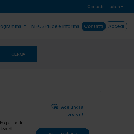
Contatti
Italian
rogramma
MECSPE c’è e informa
Contatti
Accedi
CERCA
Aggiungi ai
preferiti
n qualità di
iosi di
Vai alla scheda