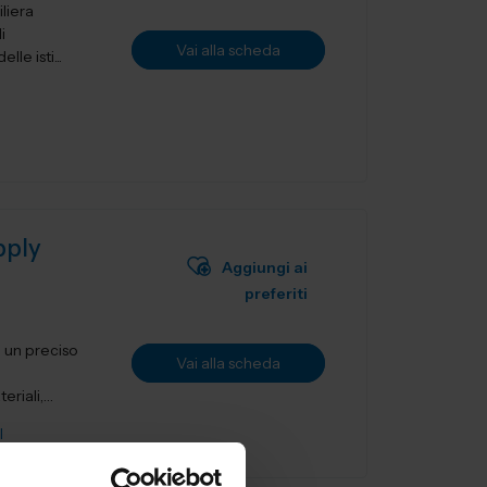
liera
i
Vai alla scheda
le isti...
pply
Aggiungi ai
preferiti
i un preciso
Vai alla scheda
riali,
I