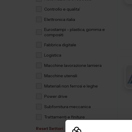
Controllo e qualita'
Elettronica italia
Eurostampi - plastica, gomma e
compositi
Fabbrica digitale
Logistica
Macchine lavorazione lamiera
Macchine utensili
Materiali non ferrosi e leghe
Power drive
Subfornitura meccanica
Trattamenti e finiture
Reset Settori