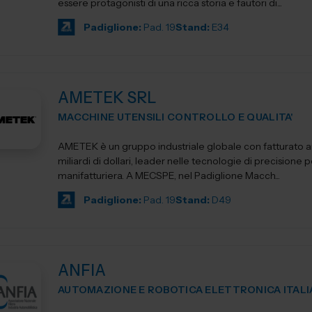
essere protagonisti di una ricca storia e fautori di...
Padiglione:
Pad. 19
Stand:
E34
AMETEK SRL
MACCHINE UTENSILI CONTROLLO E QUALITA'
AMETEK è un gruppo industriale globale con fatturato an
miliardi di dollari, leader nelle tecnologie di precisione pe
manifatturiera. A MECSPE, nel Padiglione Macch...
Padiglione:
Pad. 19
Stand:
D49
ANFIA
AUTOMAZIONE E ROBOTICA ELETTRONICA ITALI