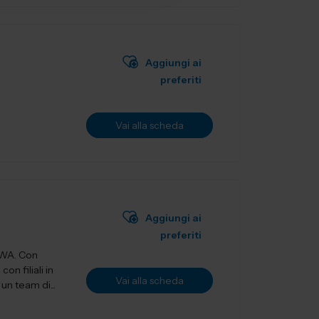
Aggiungi ai
preferiti
Vai alla scheda
Aggiungi ai
preferiti
OWA. Con
n filiali in
Vai alla scheda
n team di...