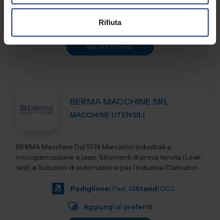
Padiglione:
Pad. 14
Stand:
F02
Rifiuta
Aggiungi ai preferiti
Vai alla scheda
BERMA MACCHINE SRL
MACCHINE UTENSILI
BERMA Macchine Dal 1974 Marcatrici industriali a
micropercussione e laser, Strumenti di prova tenuta (Leak
test) e Soluzioni di automazione per l’industria (Caricatori,
nastri e robotica).
Padiglione:
Pad. 14
Stand:
D02
Aggiungi ai preferiti