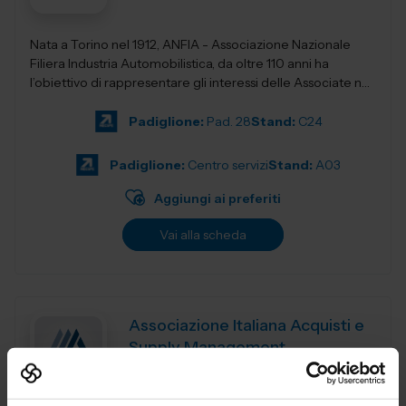
Nata a Torino nel 1912, ANFIA - Associazione Nazionale
Filiera Industria Automobilistica, da oltre 110 anni ha
l’obiettivo di rappresentare gli interessi delle Associate nei
confronti delle isti...
Padiglione:
Pad. 28
Stand:
C24
Padiglione:
Centro servizi
Stand:
A03
Aggiungi ai preferiti
Vai alla scheda
Associazione Italiana Acquisti e
Supply Management
LOGISTICA