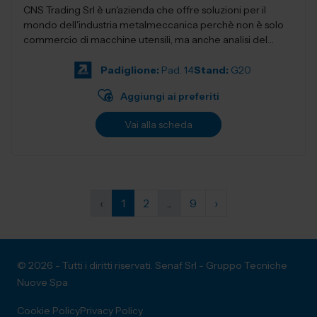
CNS Trading Srl è un'azienda che offre soluzioni per il
mondo dell'industria metalmeccanica perchè non è solo
commercio di macchine utensili, ma anche analisi del
prodot...
Padiglione:
Pad. 14
Stand:
G20
Aggiungi ai preferiti
Vai alla scheda
‹
1
2
...
9
›
© 2026 - Tutti i diritti riservati. Senaf Srl - Gruppo Tecniche
Nuove Spa
Cookie Policy
Privacy Policy