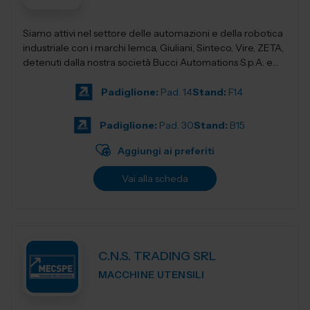
Siamo attivi nel settore delle automazioni e della robotica
industriale con i marchi Iemca, Giuliani, Sinteco, Vire, ZETA,
detenuti dalla nostra società Bucci Automations S.p.A. e
nel settore d...
Padiglione:
Pad. 14
Stand:
F14
Padiglione:
Pad. 30
Stand:
B15
Aggiungi ai preferiti
Vai alla scheda
C.N.S. TRADING SRL
MACCHINE UTENSILI