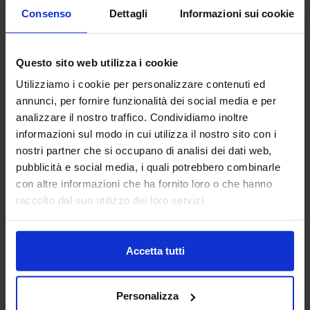
Fondata nel 1968, ADACI ha costituito fin dalle sue origini
Consenso
Dettagli
Informazioni sui cookie
un preciso riferimento culturale e professionale per chi
opera negli Approvvigionamenti, Supply Management,
Gestione Materiali, Logistica e...
Questo sito web utilizza i cookie
Padiglione:
Centro servizi
Stand:
CENRO SERVIZI
Utilizziamo i cookie per personalizzare contenuti ed
Aggiungi ai preferiti
annunci, per fornire funzionalità dei social media e per
analizzare il nostro traffico. Condividiamo inoltre
Vai alla scheda
informazioni sul modo in cui utilizza il nostro sito con i
nostri partner che si occupano di analisi dei dati web,
pubblicità e social media, i quali potrebbero combinarle
con altre informazioni che ha fornito loro o che hanno
BELLINI SPA
raccolto dal suo utilizzo dei loro servizi.
MACCHINE UTENSILI
Accetta tutti
Con oltre cinquant’anni di esperienza, Bellini è
specializzata nella produzione di oli lubrificanti ad alte
prestazioni, sviluppati per rispondere alle esigenze più
Personalizza
evolute dell&rs...