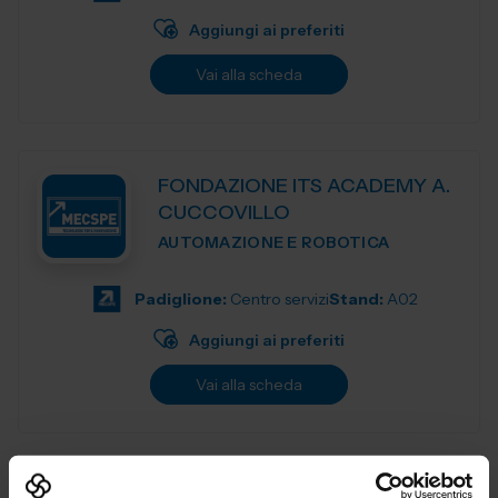
Aggiungi ai preferiti
Vai alla scheda
FONDAZIONE ITS ACADEMY A.
CUCCOVILLO
AUTOMAZIONE E ROBOTICA
Padiglione:
Centro servizi
Stand:
A02
Aggiungi ai preferiti
Vai alla scheda
FONDAZIONE ITS MAKER