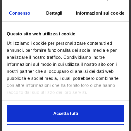
ACADEMY
Consenso
Dettagli
Informazioni sui cookie
SUBFORNITURA MECCANICA
AUTOMAZIONE E ROBOTICA
Padiglione:
Centro servizi
Stand:
A02
Questo sito web utilizza i cookie
Utilizziamo i cookie per personalizzare contenuti ed
Padiglione:
Pad. 26
Stand:
B29
annunci, per fornire funzionalità dei social media e per
Aggiungi ai preferiti
analizzare il nostro traffico. Condividiamo inoltre
informazioni sul modo in cui utilizza il nostro sito con i
Vai alla scheda
nostri partner che si occupano di analisi dei dati web,
pubblicità e social media, i quali potrebbero combinarle
con altre informazioni che ha fornito loro o che hanno
raccolto dal suo utilizzo dei loro servizi.
HORSA - SOFTECH SOFTWARE
& TECHNOLOGY
FABBRICA DIGITALE
Accetta tutti
Softech – Software & Technology, da oltre 40 anni