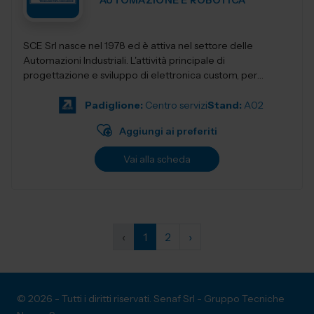
AUTOMAZIONE E ROBOTICA
SCE Srl nasce nel 1978 ed è attiva nel settore delle
Automazioni Industriali. L'attività principale di
progettazione e sviluppo di elettronica custom, per
l'automazione complet...
Padiglione:
Centro servizi
Stand:
A02
Aggiungi ai preferiti
Vai alla scheda
‹
1
2
›
© 2026 - Tutti i diritti riservati. Senaf Srl - Gruppo Tecniche