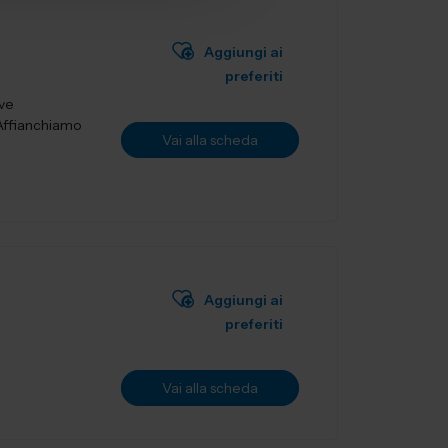
Aggiungi ai
preferiti
ive
. Affianchiamo
Vai alla scheda
Aggiungi ai
preferiti
Vai alla scheda