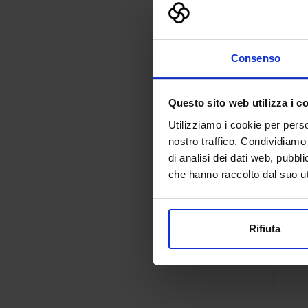
Consenso
Questo sito web utilizza i c
Utilizziamo i cookie per perso
nostro traffico. Condividiamo 
di analisi dei dati web, pubbl
che hanno raccolto dal suo uti
Rifiuta