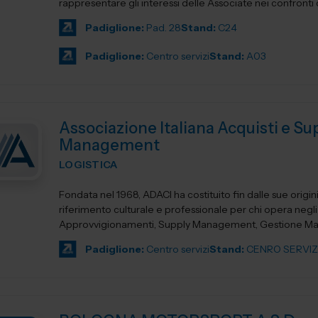
rappresentare gli interessi delle Associate nei confronti del
Padiglione:
Pad. 28
Stand:
C24
Padiglione:
Centro servizi
Stand:
A03
Associazione Italiana Acquisti e Su
Management
LOGISTICA
Fondata nel 1968, ADACI ha costituito fin dalle sue origin
riferimento culturale e professionale per chi opera negli
Approvvigionamenti, Supply Management, Gestione Mate
Logistica e...
Padiglione:
Centro servizi
Stand:
CENRO SERVIZ