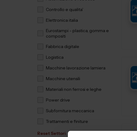
Controllo e qualita'
Elettronica italia
Eurostampi - plastica, gomma e
compositi
Fabbrica digitale
Logistica
Macchine lavorazione lamiera
Macchine utensili
Materiali non ferrosi e leghe
Power drive
Subfornitura meccanica
Trattamenti e finiture
Reset Settori