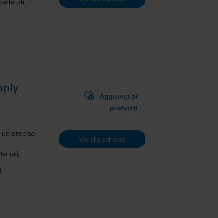
le isti...
pply
Aggiungi ai
preferiti
i un preciso
Vai alla scheda
riali,
I