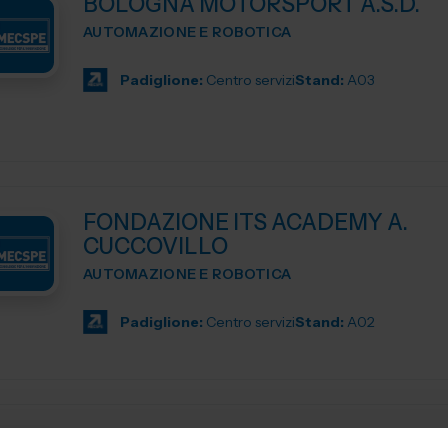
BOLOGNA MOTORSPORT A.S.D.
AUTOMAZIONE E ROBOTICA
Padiglione:
Centro servizi
Stand:
A03
FONDAZIONE ITS ACADEMY A.
CUCCOVILLO
AUTOMAZIONE E ROBOTICA
Padiglione:
Centro servizi
Stand:
A02
FONDAZIONE ITS MAKER ACADE