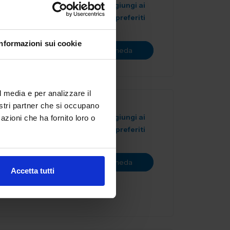
Aggiungi ai
OBOTICA
preferiti
Informazioni sui cookie
Vai alla scheda
l media e per analizzare il
nostri partner che si occupano
Aggiungi ai
azioni che ha fornito loro o
preferiti
izzata su
Vai alla scheda
Accetta tutti