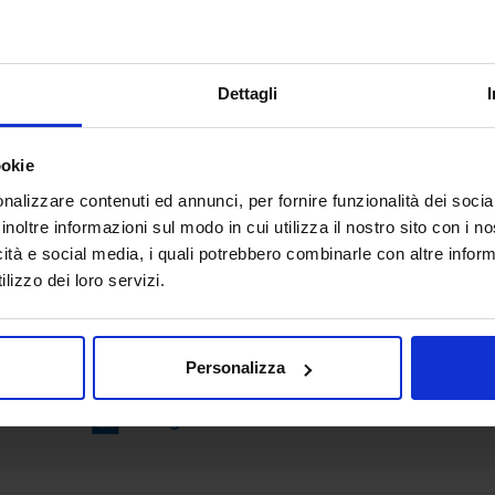
SUBFORNITURA MECCANICA AUTOMAZIONE E R
Padiglione:
Centro servizi
Stand:
A02
Dettagli
Padiglione:
Pad. 26
Stand:
B29
ookie
nalizzare contenuti ed annunci, per fornire funzionalità dei socia
inoltre informazioni sul modo in cui utilizza il nostro sito con i 
HORSA - SOFTECH SOFTWARE &
icità e social media, i quali potrebbero combinarle con altre inform
TECHNOLOGY
lizzo dei loro servizi.
FABBRICA DIGITALE
Softech – Software & Technology, da oltre 40 anni focal
soluzioni CAD e PLM basati su tecnologia PTC è entrata in Horsa ad
Personalizza
inizio giugno 2024 con l’acquisizione del 10...
Padiglione:
Centro servizi
Stand:
A02