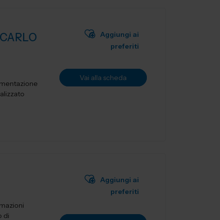
Aggiungi ai
"CARLO
preferiti
Vai alla scheda
rimentazione
alizzato
Aggiungi ai
preferiti
omazioni
o di