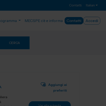
Contatti
Italian
rogramma
MECSPE c’è e informa
Contatti
Accedi
CERCA
Aggiungi ai
A
preferiti
liera
i
Vai alla scheda