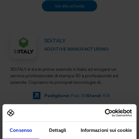
Vai alla scheda
3DiTALY
ADDITIVE MANUFACTURING
3DiTALY è tra le prime aziende in Italia ad erogare un
service professionale di stampa 3D a professionisti ed
aziende. Copriamo le principali tecnologie di
fabbricazione additiva, la stampa 3D...
Padiglione:
Pad. 36
Stand:
A74
Aggiungi ai preferiti
Vai alla scheda
Consenso
Dettagli
Informazioni sui cookie