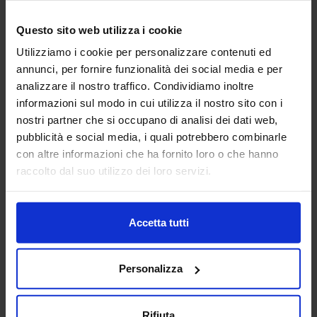
Questo sito web utilizza i cookie
3DZ S.P.A.
Utilizziamo i cookie per personalizzare contenuti ed
ADDITIVE MANUFACTURING
annunci, per fornire funzionalità dei social media e per
analizzare il nostro traffico. Condividiamo inoltre
3DZ spa è specializzata nell’introduzione della stampa 3D
informazioni sul modo in cui utilizza il nostro sito con i
nelle imprese e nella vendita dei più prestigiosi brand
nostri partner che si occupano di analisi dei dati web,
mondiali di stampanti con tecnologia a filamento, polvere,
pubblicità e social media, i quali potrebbero combinarle
resina,...
con altre informazioni che ha fornito loro o che hanno
Padiglione:
Pad. 36
Stand:
D64
raccolto dal suo utilizzo dei loro servizi.
Aggiungi ai preferiti
Vai alla scheda
Accetta tutti
Personalizza
AB FONDERIE ITALIA
SUBFORNITURA MECCANICA
Rifiuta