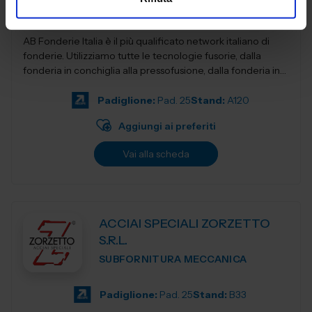
AB Fonderie Italia è il più qualificato network italiano di
fonderie. Utilizziamo tutte le tecnologie fusorie, dalla
fonderia in conchiglia alla pressofusione, dalla fonderia in
terra e...
Padiglione:
Pad. 25
Stand:
A120
Aggiungi ai preferiti
Vai alla scheda
ACCIAI SPECIALI ZORZETTO
S.R.L.
SUBFORNITURA MECCANICA
Padiglione:
Pad. 25
Stand:
B33