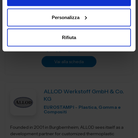
Compositi
Personalizza
Progettazione e Costruzione Stampi e Stampaggio
Certificati IATF16949 - Iso9001
Rifiuta
Padiglione:
Pad. 36
Stand:
A29
Aggiungi ai preferiti
Vai alla scheda
ALLOD Werkstoff GmbH & Co.
KG
EUROSTAMPI - Plastica, Gomma e
Compositi
Founded in 2001 in Burgbernheim, ALLOD sees itself as a
development partner for customized thermoplastic