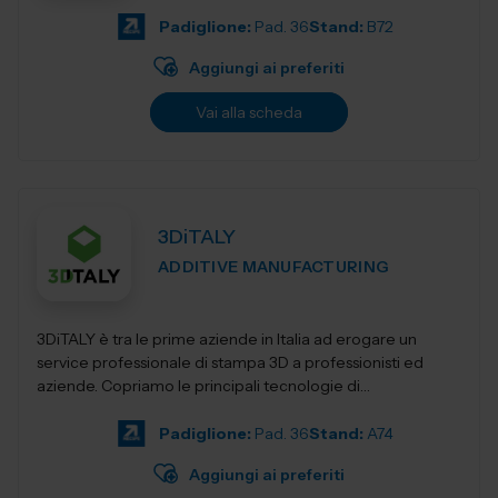
Padiglione:
Pad. 36
Stand:
B72
Aggiungi ai preferiti
Vai alla scheda
3DiTALY
ADDITIVE MANUFACTURING
3DiTALY è tra le prime aziende in Italia ad erogare un
service professionale di stampa 3D a professionisti ed
aziende. Copriamo le principali tecnologie di
fabbricazione additiva, la stampa 3D...
Padiglione:
Pad. 36
Stand:
A74
Aggiungi ai preferiti