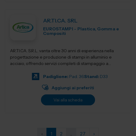
AR.TI.CA. SRL
EUROSTAMPI - Plastica, Gomma e
Compositi
AR.TI.CA. S.R.L. vanta oltre 30 anni di esperienza nella
progettazione e produzione di stampi in alluminio e
acciaio, offrendo servizi completi di stampaggio a
iniezione.
Padiglione:
Pad. 36
Stand:
D33
Aggiungi ai preferiti
Vai alla scheda
‹
1
2
...
27
›