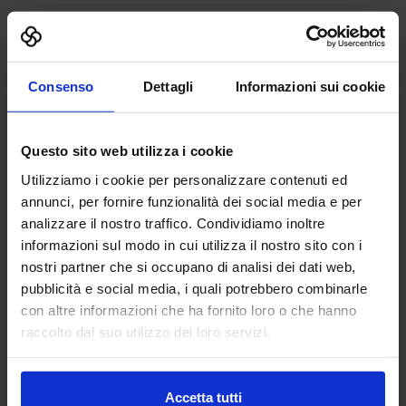
AGIE CHARMILLES
MACCHINE UTENSILI
Consenso
Dettagli
Informazioni sui cookie
Benvenuti alla celebrazione del nostro 70° anniversario! In
qualità di pionieri nella produzione a elettroerosione,
Questo sito web utilizza i cookie
siamo orgogliosi di essere protagonisti di una ricca storia e
Utilizziamo i cookie per personalizzare contenuti ed
fautori di...
annunci, per fornire funzionalità dei social media e per
Padiglione:
Pad. 19
Stand:
E34
analizzare il nostro traffico. Condividiamo inoltre
Aggiungi ai preferiti
informazioni sul modo in cui utilizza il nostro sito con i
nostri partner che si occupano di analisi dei dati web,
Vai alla scheda
pubblicità e social media, i quali potrebbero combinarle
con altre informazioni che ha fornito loro o che hanno
raccolto dal suo utilizzo dei loro servizi.
ALFAGIPLAST
EUROSTAMPI - Plastica, Gomma e
Accetta tutti