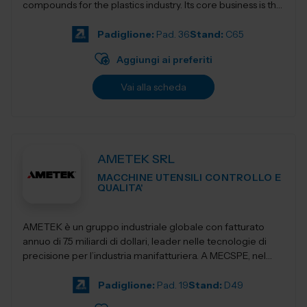
compounds for the plastics industry. Its core business is the
development, production, and dist...
Padiglione:
Pad. 36
Stand:
C65
Aggiungi ai preferiti
Vai alla scheda
AMETEK SRL
MACCHINE UTENSILI CONTROLLO E
QUALITA'
AMETEK è un gruppo industriale globale con fatturato
annuo di 7.5 miliardi di dollari, leader nelle tecnologie di
precisione per l’industria manifatturiera. A MECSPE, nel
Padiglione Macch...
Padiglione:
Pad. 19
Stand:
D49