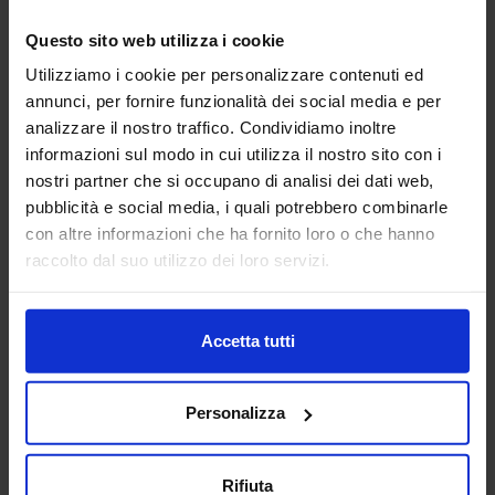
Questo sito web utilizza i cookie
ALFA ROBOTICA SRL
Utilizziamo i cookie per personalizzare contenuti ed
MACCHINE UTENSILI
annunci, per fornire funzionalità dei social media e per
analizzare il nostro traffico. Condividiamo inoltre
Padiglione:
Pad. 14
Stand:
F24
informazioni sul modo in cui utilizza il nostro sito con i
nostri partner che si occupano di analisi dei dati web,
Aggiungi ai preferiti
pubblicità e social media, i quali potrebbero combinarle
con altre informazioni che ha fornito loro o che hanno
Vai alla scheda
raccolto dal suo utilizzo dei loro servizi.
Accetta tutti
ALFAGIPLAST
EUROSTAMPI - Plastica, Gomma e
Compositi
Personalizza
Progettazione e Costruzione Stampi e Stampaggio
Rifiuta
Certificati IATF16949 - Iso9001