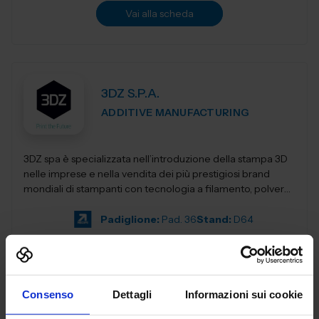
Vai alla scheda
3DZ S.P.A.
ADDITIVE MANUFACTURING
3DZ spa è specializzata nell’introduzione della stampa 3D
nelle imprese e nella vendita dei più prestigiosi brand
mondiali di stampanti con tecnologia a filamento, polvere,
resina,...
Padiglione:
Pad. 36
Stand:
D64
Aggiungi ai preferiti
Vai alla scheda
Consenso
Dettagli
Informazioni sui cookie