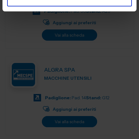
Padiglione:
Pad. 36
Stand:
A29
Aggiungi ai preferiti
Vai alla scheda
ALGRA SPA
MACCHINE UTENSILI
Padiglione:
Pad. 14
Stand:
G12
Aggiungi ai preferiti
Vai alla scheda