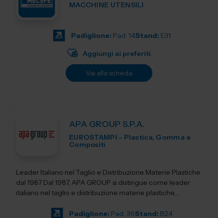
MACCHINE UTENSILI
Padiglione:
Pad. 14
Stand:
E31
Aggiungi ai preferiti
Vai alla scheda
APA GROUP S.P.A.
EUROSTAMPI - Plastica, Gomma e
Compositi
Leader Italiano nel Taglio e Distribuzione Materie Plastiche
dal 1987 Dal 1987, APA GROUP si distingue come leader
italiano nel taglio e distribuzione materie plastiche,
offrendo soluzioni all&rsqu...
Padiglione:
Pad. 36
Stand:
B24