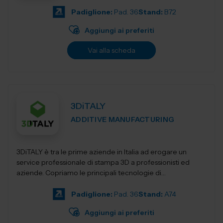
Padiglione:
Pad. 36
Stand:
B72
Aggiungi ai preferiti
Vai alla scheda
3DiTALY
ADDITIVE MANUFACTURING
3DiTALY è tra le prime aziende in Italia ad erogare un
service professionale di stampa 3D a professionisti ed
aziende. Copriamo le principali tecnologie di
fabbricazione additiva, la stampa 3D...
Padiglione:
Pad. 36
Stand:
A74
Aggiungi ai preferiti