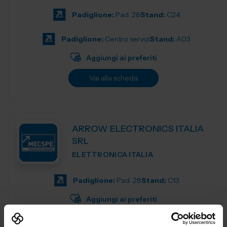
confronti delle isti...
Padiglione:
Pad. 28
Stand:
C24
Padiglione:
Centro servizi
Stand:
A03
Aggiungi ai preferiti
Vai alla scheda
ARROW ELECTRONICS ITALIA
SRL
ELETTRONICA ITALIA
Padiglione:
Pad. 28
Stand:
C13
Aggiungi ai preferiti
Vai alla scheda