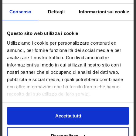
Consenso
Dettagli
Informazioni sui cookie
ASAC SRL
Questo sito web utilizza i cookie
ELETTRONICA ITALIA
Utilizziamo i cookie per personalizzare contenuti ed
annunci, per fornire funzionalità dei social media e per
Padiglione:
Pad. 28
Stand:
B01
analizzare il nostro traffico. Condividiamo inoltre
informazioni sul modo in cui utilizza il nostro sito con i
Aggiungi ai preferiti
nostri partner che si occupano di analisi dei dati web,
pubblicità e social media, i quali potrebbero combinarle
Vai alla scheda
con altre informazioni che ha fornito loro o che hanno
raccolto dal suo utilizzo dei loro servizi.
BGM ELETTRONICA SRL
Accetta tutti
ELETTRONICA ITALIA
Personalizza