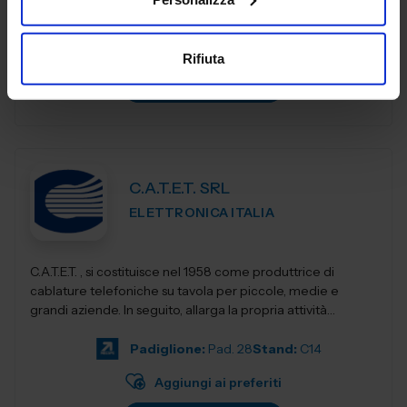
Padiglione:
Pad. 28
Stand:
C19
Aggiungi ai preferiti
Rifiuta
Vai alla scheda
C.A.T.E.T. SRL
ELETTRONICA ITALIA
C.A.T.E.T. , si costituisce nel 1958 come produttrice di
cablature telefoniche su tavola per piccole, medie e
grandi aziende. In seguito, allarga la propria attività
produttiva, entrando anche...
Padiglione:
Pad. 28
Stand:
C14
Aggiungi ai preferiti