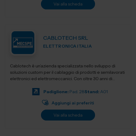
Vai alla scheda
CABLOTECH SRL
ELETTRONICA ITALIA
Cablotech è un’azienda specializzata nello sviluppo di
soluzioni custom per il cablaggio di prodotti e semilavorati
elettronici ed elettromeccanici. Con oltre 30 anni di
esperienza, affia...
Padiglione:
Pad. 28
Stand:
A01
Aggiungi ai preferiti
Vai alla scheda