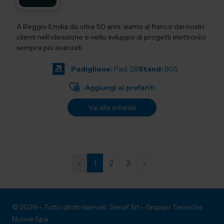
A Reggio Emilia da oltre 50 anni, siamo al fianco dei nostri
clienti nell’ideazione e nello sviluppo di progetti elettronici
sempre più avanzati.
Padiglione:
Pad. 28
Stand:
B05
Aggiungi ai preferiti
Vai alla scheda
‹
1
2
3
›
© 2026 - Tutti i diritti riservati. Senaf Srl - Gruppo Tecniche
Nuove Spa