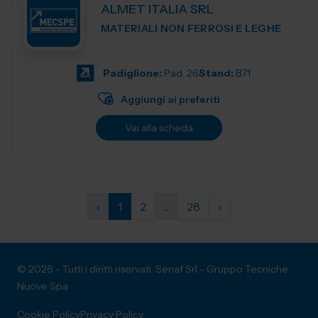
ALMET ITALIA SRL
MATERIALI NON FERROSI E LEGHE
Padiglione:
Pad. 26
Stand:
B71
Aggiungi ai preferiti
Vai alla scheda
‹
1
2
...
28
›
© 2026 - Tutti i diritti riservati. Senaf Srl - Gruppo Tecniche
Nuove Spa
Cookie Policy
Privacy Policy