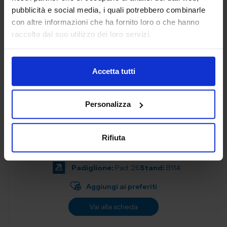
progettati per soddisfare le esigenze delle aziende
pubblicità e social media, i quali potrebbero combinarle
moderne. Con una f...
con altre informazioni che ha fornito loro o che hanno
Padiglione:
Pad. 26
Stand:
B57
raccolto dal suo utilizzo dei loro servizi.
Aggiungi ai preferiti
Vai alla scheda
Accetta tutti
Personalizza
ALEX SPA
MATERIALI NON FERROSI E LEGHE
Rifiuta
Padiglione:
Pad. 26
Stand:
B114
Aggiungi ai preferiti
Vai alla scheda