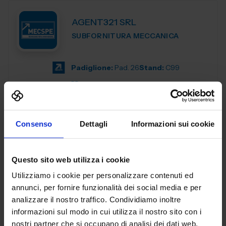
AGENT321 SRL
SUBFORNITURA MECCANICA
Padiglione:
Pad. 26
Stand:
C99
Aggiungi ai preferiti
Vai alla scheda
Consenso
Dettagli
Informazioni sui cookie
Questo sito web utilizza i cookie
AL.EA. SRL
Utilizziamo i cookie per personalizzare contenuti ed
SUBFORNITURA MECCANICA
annunci, per fornire funzionalità dei social media e per
analizzare il nostro traffico. Condividiamo inoltre
Dal 2005, AL. EA è un punto di riferimento nell'industria
informazioni sul modo in cui utilizza il nostro sito con i
manifatturiera industriale, offrendo servizi di terze parti
nostri partner che si occupano di analisi dei dati web,