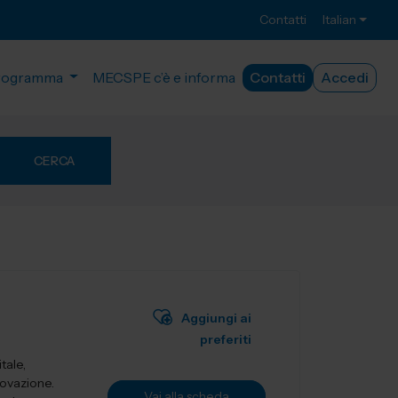
Contatti
Italian
rogramma
MECSPE c’è e informa
Contatti
Accedi
CERCA
Aggiungi ai
preferiti
tale,
novazione.
Vai alla scheda