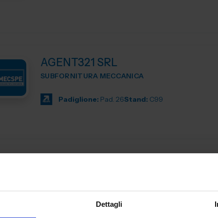
AGENT321 SRL
SUBFORNITURA MECCANICA
Padiglione:
Pad. 26
Stand:
C99
AL.EA. SRL
SUBFORNITURA MECCANICA
Dal 2005, AL. EA è un punto di riferimento nell'industria
Dettagli
manifatturiera industriale, offrendo servizi di terze parti