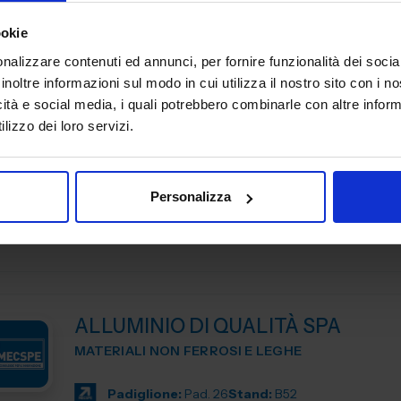
per soddisfare le esigenze delle aziende moderne. Con un
ookie
Padiglione:
Pad. 26
Stand:
B57
nalizzare contenuti ed annunci, per fornire funzionalità dei socia
inoltre informazioni sul modo in cui utilizza il nostro sito con i 
icità e social media, i quali potrebbero combinarle con altre inform
lizzo dei loro servizi.
ALEX SPA
MATERIALI NON FERROSI E LEGHE
Personalizza
Padiglione:
Pad. 26
Stand:
B114
ALLUMINIO DI QUALITÀ SPA
MATERIALI NON FERROSI E LEGHE
Padiglione:
Pad. 26
Stand:
B52