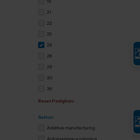
19
21
22
25
26
28
29
30
36
Reset Padiglioni
Settori
Additive manufacturing
Automazione e robotica