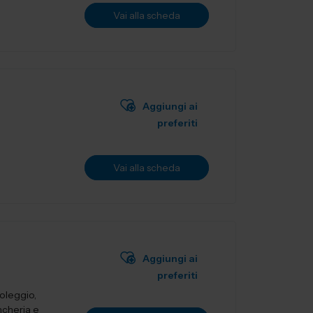
Vai alla scheda
Aggiungi ai
preferiti
Vai alla scheda
Aggiungi ai
preferiti
oleggio,
ncheria e