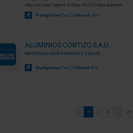
dispositivi per l’igiene. In Italia, ALSCO Italia support...
Padiglione:
Pad. 26
Stand:
A93
ALUMINIOS CORTIZO S.A.U.
MATERIALI NON FERROSI E LEGHE
Padiglione:
Pad. 26
Stand:
B75
‹
1
2
3
...
21