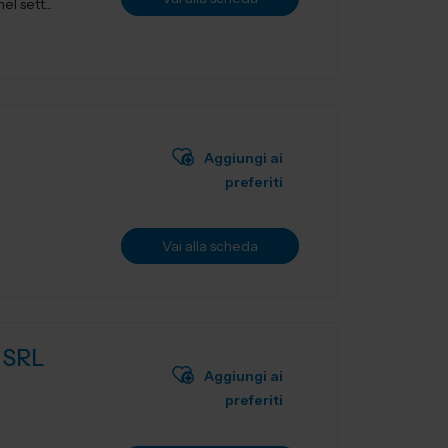
l sett...
Aggiungi ai
preferiti
Vai alla scheda
 SRL
Aggiungi ai
preferiti