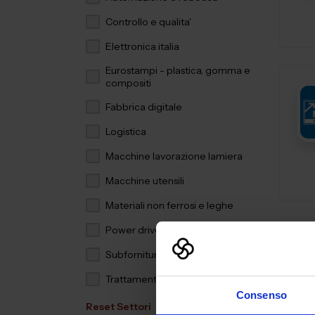
Controllo e qualita'
Elettronica italia
Eurostampi - plastica, gomma e
compositi
Fabbrica digitale
Logistica
Macchine lavorazione lamiera
Macchine utensili
Materiali non ferrosi e leghe
Power drive
Subfornitura meccanica
Trattamenti e finiture
Consenso
Reset Settori