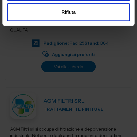
SUBFORNITURA MECCANICA
Rifiuta
COMPETENZA E PROFESSIONALITA’ NELLA TORNERIA DI
QUALITA’
Padiglione:
Pad. 25
Stand:
B84
Aggiungi ai preferiti
Vai alla scheda
AGM FILTRI SRL
TRATTAMENTI E FINITURE
AGM Filtri srl si occupa di filtrazione e depolverazione
industriale. Nel corso degli anni ha raggiunto degli ottimi