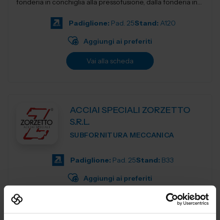
fonderia in conchiglia alla pressofusione, dalla fonderia in
terra e...
Padiglione:
Pad. 25
Stand:
A120
Aggiungi ai preferiti
Vai alla scheda
ACCIAI SPECIALI ZORZETTO
S.R.L.
SUBFORNITURA MECCANICA
Padiglione:
Pad. 25
Stand:
B33
Aggiungi ai preferiti
Vai alla scheda