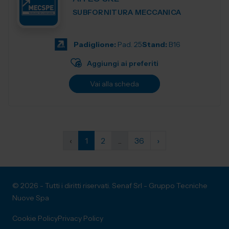
SUBFORNITURA MECCANICA
Padiglione:
Pad. 25
Stand:
B16
Aggiungi ai preferiti
Vai alla scheda
‹
1
2
...
36
›
© 2026 - Tutti i diritti riservati. Senaf Srl - Gruppo Tecniche
Nuove Spa
Cookie Policy
Privacy Policy