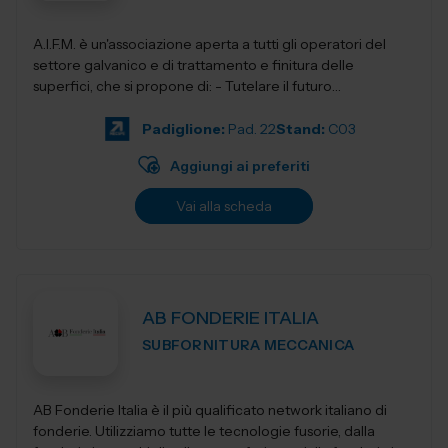
A.I.F.M. è un'associazione aperta a tutti gli operatori del
settore galvanico e di trattamento e finitura delle
superfici, che si propone di: - Tutelare il futuro
dell'Industria i...
Padiglione:
Pad. 22
Stand:
C03
Aggiungi ai preferiti
Vai alla scheda
AB FONDERIE ITALIA
SUBFORNITURA MECCANICA
AB Fonderie Italia è il più qualificato network italiano di
fonderie. Utilizziamo tutte le tecnologie fusorie, dalla