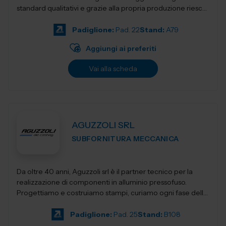
standard qualitativi e grazie alla propria produzione riesce
a mantenere prezzi co...
Padiglione:
Pad. 22
Stand:
A79
Aggiungi ai preferiti
Vai alla scheda
AGUZZOLI SRL
SUBFORNITURA MECCANICA
Da oltre 40 anni, Aguzzoli srl è il partner tecnico per la
realizzazione di componenti in alluminio pressofuso.
Progettiamo e costruiamo stampi, curiamo ogni fase della
produzione e accompagnia...
Padiglione:
Pad. 25
Stand:
B108