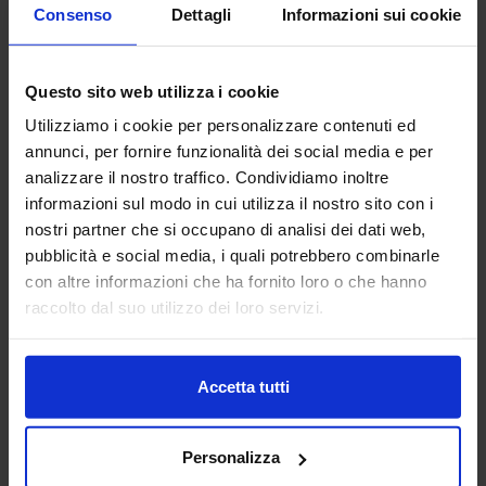
Consenso
Dettagli
Informazioni sui cookie
AERRELAB SRL
Questo sito web utilizza i cookie
TRATTAMENTI E FINITURE
Utilizziamo i cookie per personalizzare contenuti ed
annunci, per fornire funzionalità dei social media e per
Aerre Lab è un’azienda di alto artigianato tecnologico
analizzare il nostro traffico. Condividiamo inoltre
partner qualificato per realtà dei settori moda, design,
informazioni sul modo in cui utilizza il nostro sito con i
automotive, meccanica, medicale e beni di consumo.
nostri partner che si occupano di analisi dei dati web,
Unendo tradizione...
pubblicità e social media, i quali potrebbero combinarle
Padiglione:
Pad. 22
Stand:
C13
con altre informazioni che ha fornito loro o che hanno
Aggiungi ai preferiti
raccolto dal suo utilizzo dei loro servizi.
Vai alla scheda
Accetta tutti
Personalizza
AFATAC SRL