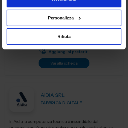
Affianchiamo la crescita delle imprese con soluzioni
Personalizza
digitali flessibili e integrate. Tecnologia e Persone insieme
per generare efficienza, valorizzare i dati e semplificare la
complessità, con...
Rifiuta
Padiglione:
Pad. 21
Stand:
A38
Aggiungi ai preferiti
Vai alla scheda
AIDIA SRL
FABBRICA DIGITALE
In Aidia la competenza tecnica è inscindibile dal
pragmatismo; é uno dei motivi per i quali i nostri clienti si