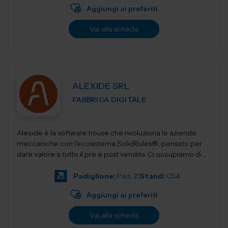
Aggiungi ai preferiti
Vai alla scheda
ALEXIDE SRL
FABBRICA DIGITALE
Alexide è la software house che rivoluziona le aziende
meccaniche con l'ecosistema SolidRules®, pensato per
dare valore a tutto il pre e post vendita. Ci occupiamo di
realizzare sol...
Padiglione:
Pad. 21
Stand:
C54
Aggiungi ai preferiti
Vai alla scheda