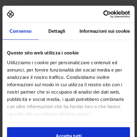
AGIE CHARMILLES
MACCHINE UTENSILI
Consenso
Dettagli
Informazioni sui cookie
Benvenuti alla celebrazione del nostro 70° anniversario! In
qualità di pionieri nella produzione a elettroerosione,
Questo sito web utilizza i cookie
siamo orgogliosi di essere protagonisti di una ricca storia e
fautori di...
Utilizziamo i cookie per personalizzare contenuti ed
Padiglione:
Pad. 19
Stand:
E34
annunci, per fornire funzionalità dei social media e per
analizzare il nostro traffico. Condividiamo inoltre
Aggiungi ai preferiti
informazioni sul modo in cui utilizza il nostro sito con i
nostri partner che si occupano di analisi dei dati web,
Vai alla scheda
pubblicità e social media, i quali potrebbero combinarle
con altre informazioni che ha fornito loro o che hanno
raccolto dal suo utilizzo dei loro servizi.
AGOMIR SPA
FABBRICA DIGITALE
Accetta tutti