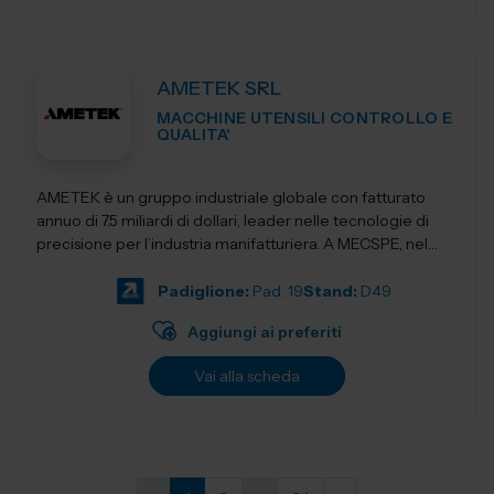
AMETEK SRL
MACCHINE UTENSILI CONTROLLO E
QUALITA'
AMETEK è un gruppo industriale globale con fatturato
annuo di 7.5 miliardi di dollari, leader nelle tecnologie di
precisione per l’industria manifatturiera. A MECSPE, nel
Padiglione Macch...
Padiglione:
Pad. 19
Stand:
D49
Aggiungi ai preferiti
Vai alla scheda