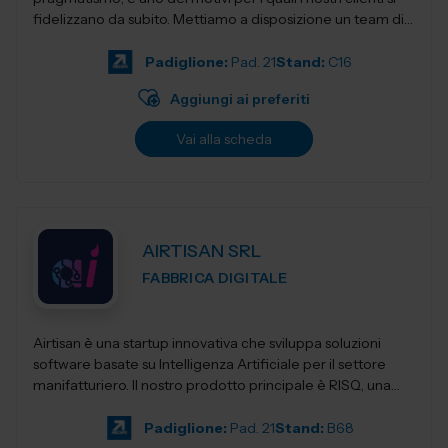
fidelizzano da subito. Mettiamo a disposizione un team di
ingegneri specia...
Padiglione:
Pad. 21
Stand:
C16
Aggiungi ai preferiti
Vai alla scheda
AIRTISAN SRL
FABBRICA DIGITALE
Airtisan è una startup innovativa che sviluppa soluzioni
software basate su Intelligenza Artificiale per il settore
manifatturiero. Il nostro prodotto principale è RISQ, una
piattafor...
Padiglione:
Pad. 21
Stand:
B68