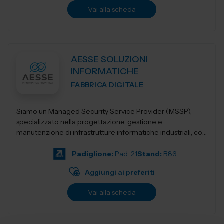
Vai alla scheda
AESSE SOLUZIONI
INFORMATICHE
FABBRICA DIGITALE
Siamo un Managed Security Service Provider (MSSP),
specializzato nella progettazione, gestione e
manutenzione di infrastrutture informatiche industriali, con
un’offerta integrata di servizi avan...
Padiglione:
Pad. 21
Stand:
B86
Aggiungi ai preferiti
Vai alla scheda