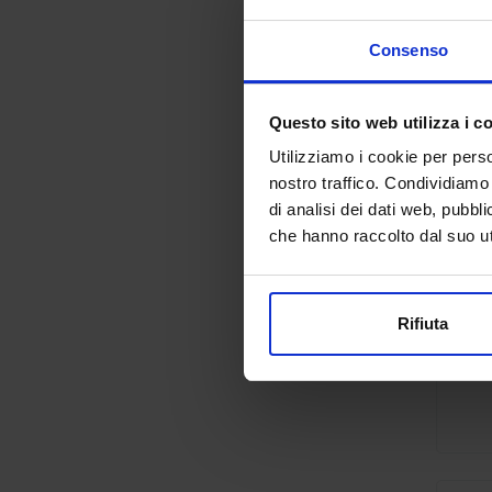
Consenso
Questo sito web utilizza i c
Utilizziamo i cookie per perso
nostro traffico. Condividiamo 
di analisi dei dati web, pubbl
che hanno raccolto dal suo uti
Rifiuta