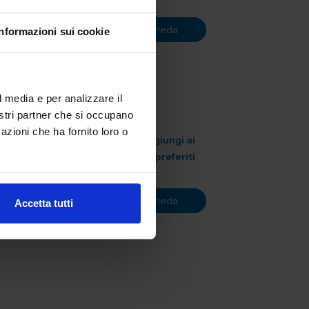
ne utensili
Vai alla scheda
Informazioni sui cookie
.
l media e per analizzare il
nostri partner che si occupano
azioni che ha fornito loro o
Aggiungi ai
A
preferiti
liera
i
Vai alla scheda
Accetta tutti
le isti...