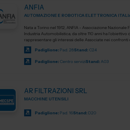
ANFIA
AUTOMAZIONE E ROBOTICA ELETTRONICA ITALI
Nata a Torino nel 1912, ANFIA - Associazione Nazionale Fi
Industria Automobilistica, da oltre 110 anni ha l’obiettivo d
rappresentare gli interessi delle Associate nei confronti del
Padiglione:
Pad. 28
Stand:
C24
Padiglione:
Centro servizi
Stand:
A03
AR FILTRAZIONI SRL
MACCHINE UTENSILI
Padiglione:
Pad. 16
Stand:
D20