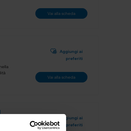
Vai alla scheda
Aggiungi ai
preferiti
nella
lità
Vai alla scheda
L
Aggiungi ai
preferiti