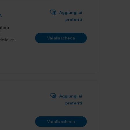
Aggiungi ai
A
preferiti
liera
i
Vai alla scheda
le isti...
Aggiungi ai
preferiti
Vai alla scheda