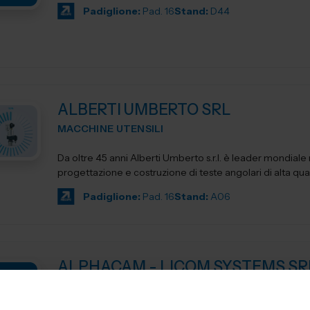
Padiglione:
Pad. 16
Stand:
D44
ALBERTI UMBERTO SRL
MACCHINE UTENSILI
Da oltre 45 anni Alberti Umberto s.r.l. è leader mondiale 
progettazione e costruzione di teste angolari di alta qua
Padiglione:
Pad. 16
Stand:
A06
ALPHACAM - LICOM SYSTEMS SR
MACCHINE UTENSILI