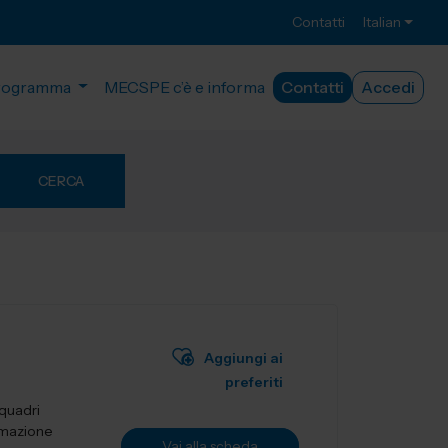
Contatti
Italian
rogramma
MECSPE c’è e informa
Contatti
Accedi
CERCA
Aggiungi ai
preferiti
 quadri
tomazione
Vai alla scheda