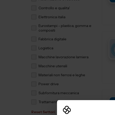
Controllo e qualita'
Elettronica italia
Eurostampi - plastica, gomma e
compositi
Fabbrica digitale
Logistica
Macchine lavorazione lamiera
Macchine utensili
Materiali non ferrosi e leghe
Power drive
Subfornitura meccanica
Trattamenti e finiture
Reset Settori