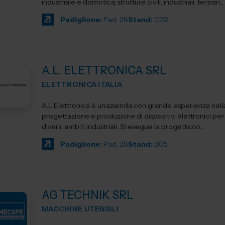
industriale e domotica, strutture civili, industriali, terziari...
Padiglione:
Pad. 28
Stand:
C02
A.L. ELETTRONICA SRL
ELETTRONICA ITALIA
A.L Elettronica è un’azienda con grande esperienza nell
progettazione e produzione di dispositivi elettronici per l'
diversi ambiti industriali. Si esegue la progettazio...
Padiglione:
Pad. 28
Stand:
B05
AG TECHNIK SRL
MACCHINE UTENSILI