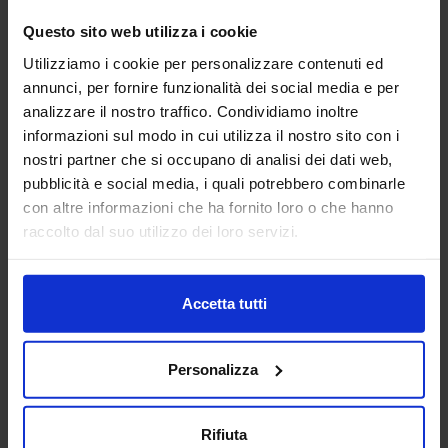
AG TECHNIK SRL
Questo sito web utilizza i cookie
MACCHINE UTENSILI
Utilizziamo i cookie per personalizzare contenuti ed
annunci, per fornire funzionalità dei social media e per
analizzare il nostro traffico. Condividiamo inoltre
Padiglione:
Pad. 16
Stand:
D44
informazioni sul modo in cui utilizza il nostro sito con i
Aggiungi ai preferiti
nostri partner che si occupano di analisi dei dati web,
pubblicità e social media, i quali potrebbero combinarle
Vai alla scheda
con altre informazioni che ha fornito loro o che hanno
raccolto dal suo utilizzo dei loro servizi.
Accetta tutti
AGUZZOLI SRL
SUBFORNITURA MECCANICA
Personalizza
Da oltre 40 anni, Aguzzoli srl è il partner tecnico per la
realizzazione di componenti in alluminio pressofuso.
Rifiuta
Progettiamo e costruiamo stampi, curiamo ogni fase della