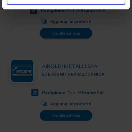
produzione e accompagnia...
Padiglione:
Pad. 25
Stand:
B108
Aggiungi ai preferiti
Vai alla scheda
AIROLDI METALLI SPA
SUBFORNITURA MECCANICA
Padiglione:
Pad. 25
Stand:
B43
Aggiungi ai preferiti
Vai alla scheda