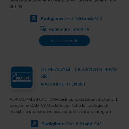
nella progettazione e costruzione di teste angolari di alta
qualità
Padiglione:
Pad. 16
Stand:
A06
Aggiungi ai preferiti
Vai alla scheda
ALPHACAM - LICOM SYSTEMS
SRL
MACCHINE UTENSILI
ALPHACAM è il CAD-CAM distribuito da Licom Systems . E'
un sistema CAD-CAM adatto per tutte le tipologie di
macchine utensili siano essi centri di lavoro, pantografi,
torni da3 fino a 5 a...
Padiglione:
Pad. 16
Stand:
E43