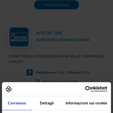
Vai alla scheda
AFATAC SRL
SUBFORNITURA MECCANICA
COMPETENZA E PROFESSIONALITA’ NELLA TORNERIA DI
QUALITA’
Padiglione:
Pad. 25
Stand:
B84
Aggiungi ai preferiti
Vai alla scheda
Consenso
Dettagli
Informazioni sui cookie