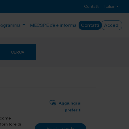
Contatti
Italian
rogramma
MECSPE c’è e informa
Contatti
Accedi
CERCA
Aggiungi ai
preferiti
a come
fornitore di
Vai alla scheda