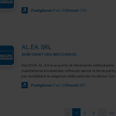
Padiglione:
Pad. 26
Stand:
C99
AL.EA. SRL
SUBFORNITURA MECCANICA
Dal 2005, AL. EA è un punto di riferimento nell'industria
manifatturiera industriale, offrendo servizi di terze parti
per soddisfare le esigenze delle aziende moderne. Con un
Padiglione:
Pad. 26
Stand:
B57
‹
1
2
3
...
50