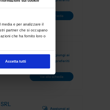
preferiti
Informazioni sui cookie
tale,
novazione.
Vai alla scheda
l sett...
l media e per analizzare il
nostri partner che si occupano
azioni che ha fornito loro o
Aggiungi ai
preferiti
Accetta tutti
Vai alla scheda
 SRL
Aggiungi ai