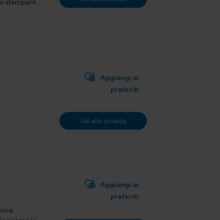
o stampant...
Aggiungi ai
preferiti
Vai alla scheda
Aggiungi ai
preferiti
rvice