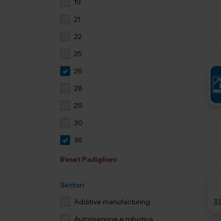
19
21
22
25
26
28
29
30
36
Reset Padiglioni
Settori
Additive manufacturing
Automazione e robotica