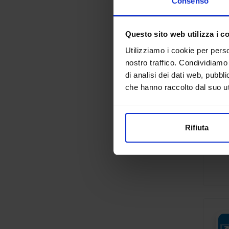
Consenso
Questo sito web utilizza i c
Utilizziamo i cookie per perso
nostro traffico. Condividiamo 
di analisi dei dati web, pubbl
che hanno raccolto dal suo uti
Rifiuta