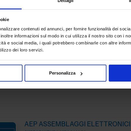
Dettagli
Guidiamo le aziende nel processo di trasformazione digi
aprendo nuove possibilità e ridefinendo i confini dell’in
ookie
Mettiamo a tua disposizione oltre 20 anni di esperienza ne
nalizzare contenuti ed annunci, per fornire funzionalità dei socia
Padiglione:
Pad. 26
Stand:
B29
inoltre informazioni sul modo in cui utilizza il nostro sito con i 
icità e social media, i quali potrebbero combinarle con altre inform
lizzo dei loro servizi.
ADIATEK SRL
SUBFORNITURA MECCANICA
Personalizza
Padiglione:
Pad. 26
Stand:
B127
AEP ASSEMBLAGGI ELETTRONICI