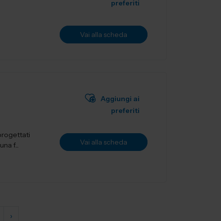
preferiti
Vai alla scheda
Aggiungi ai
preferiti
 progettati
Vai alla scheda
a f...
›