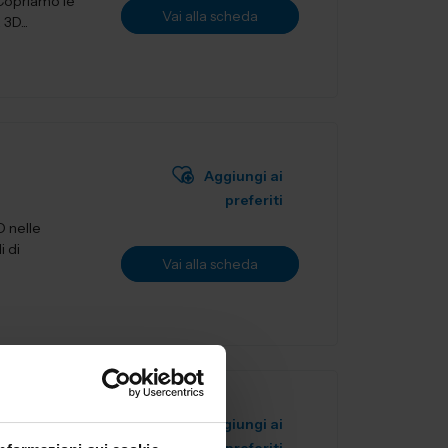
 Copriamo le
Vai alla scheda
3D...
Aggiungi ai
preferiti
D nelle
i di
Vai alla scheda
Aggiungi ai