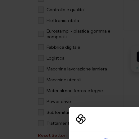
Controllo e qualita'
Elettronica italia
Eurostampi - plastica, gomma e
compositi
Fabbrica digitale
Logistica
Macchine lavorazione lamiera
Macchine utensili
Materiali non ferrosi e leghe
Power drive
Subfornitura meccanica
Trattamenti e finiture
Reset Settori