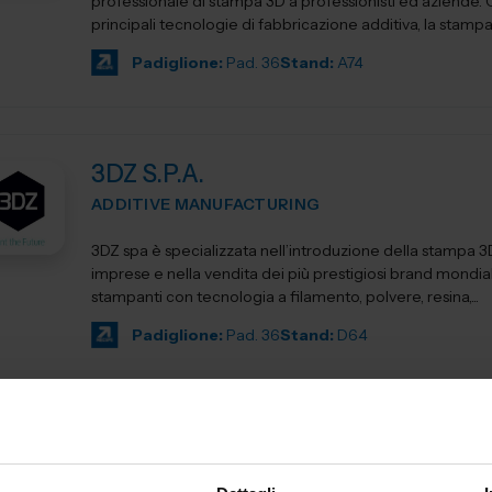
professionale di stampa 3D a professionisti ed aziende.
principali tecnologie di fabbricazione additiva, la stampa 
Padiglione:
Pad. 36
Stand:
A74
3DZ S.P.A.
ADDITIVE MANUFACTURING
3DZ spa è specializzata nell’introduzione della stampa 3
imprese e nella vendita dei più prestigiosi brand mondial
stampanti con tecnologia a filamento, polvere, resina,...
Padiglione:
Pad. 36
Stand:
D64
AD Consulting S.p.A
SUBFORNITURA MECCANICA