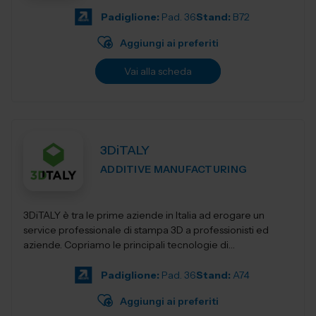
Padiglione:
Pad. 36
Stand:
B72
Aggiungi ai preferiti
Vai alla scheda
3DiTALY
ADDITIVE MANUFACTURING
3DiTALY è tra le prime aziende in Italia ad erogare un
service professionale di stampa 3D a professionisti ed
aziende. Copriamo le principali tecnologie di
fabbricazione additiva, la stampa 3D...
Padiglione:
Pad. 36
Stand:
A74
Aggiungi ai preferiti