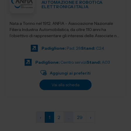
AUTOMAZIONE E ROBOTICA
ELETTRONICA ITALIA
Nata a Torino nel 1912, ANFIA - Associazione Nazionale
Filiera Industria Automobilistica, da oltre 110 anni ha
l’obiettivo di rappresentare gli interessi delle Associate nei
confronti delle isti...
Padiglione:
Pad. 28
Stand:
C24
Padiglione:
Centro servizi
Stand:
A03
Aggiungi ai preferiti
Vai alla scheda
‹
1
2
...
29
›