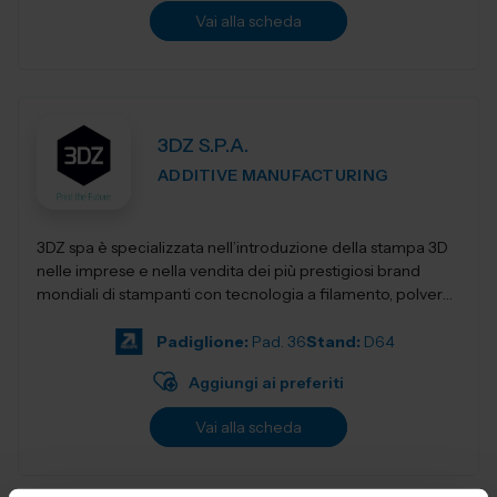
Vai alla scheda
3DZ S.P.A.
ADDITIVE MANUFACTURING
3DZ spa è specializzata nell’introduzione della stampa 3D
nelle imprese e nella vendita dei più prestigiosi brand
mondiali di stampanti con tecnologia a filamento, polvere,
resina,...
Padiglione:
Pad. 36
Stand:
D64
Aggiungi ai preferiti
Vai alla scheda