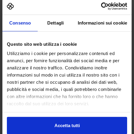
AG TECHNIK SRL
MACCHINE UTENSILI
Consenso
Dettagli
Informazioni sui cookie
Padiglione:
Pad. 16
Stand:
D44
Questo sito web utilizza i cookie
Aggiungi ai preferiti
Utilizziamo i cookie per personalizzare contenuti ed
annunci, per fornire funzionalità dei social media e per
Vai alla scheda
analizzare il nostro traffico. Condividiamo inoltre
informazioni sul modo in cui utilizza il nostro sito con i
nostri partner che si occupano di analisi dei dati web,
pubblicità e social media, i quali potrebbero combinarle
con altre informazioni che ha fornito loro o che hanno
ALBERTI UMBERTO SRL
raccolto dal suo utilizzo dei loro servizi.
MACCHINE UTENSILI
Accetta tutti
Da oltre 45 anni Alberti Umberto s.r.l. è leader mondiale
nella progettazione e costruzione di teste angolari di alta