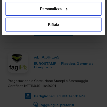
qualità
Personalizza
Padiglione:
Pad. 16
Stand:
A06
Aggiungi ai preferiti
Rifiuta
Vai alla scheda
ALFAGIPLAST
EUROSTAMPI - Plastica, Gomma e
Compositi
Progettazione e Costruzione Stampi e Stampaggio
Certificati IATF16949 - Iso9001
Padiglione:
Pad. 36
Stand:
A29
Aggiungi ai preferiti