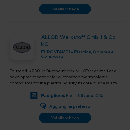
Vai alla scheda
ALLOD Werkstoff GmbH & Co.
KG
EUROSTAMPI - Plastica, Gomma e
Compositi
Founded in 2001 in Burgbernheim, ALLOD sees itself as a
development partner for customized thermoplastic
compounds for the plastics industry. Its core business is the
development, production, and dist...
Padiglione:
Pad. 36
Stand:
C65
Aggiungi ai preferiti
Vai alla scheda