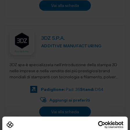
Vai alla scheda
3DZ S.P.A.
ADDITIVE MANUFACTURING
3DZ spa è specializzata nell’introduzione della stampa 3D
nelle imprese e nella vendita dei più prestigiosi brand
mondiali di stampanti con tecnologia a filamento, polvere,
resina,...
Padiglione:
Pad. 36
Stand:
D64
Aggiungi ai preferiti
Vai alla scheda