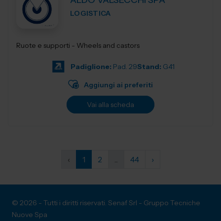
ALDO VALSECCHI SPA
LOGISTICA
Ruote e supporti - Wheels and castors
Padiglione:
Pad. 29
Stand:
G41
Aggiungi ai preferiti
Vai alla scheda
‹
1
2
...
44
›
© 2026 - Tutti i diritti riservati. Senaf Srl - Gruppo Tecniche
Nuove Spa