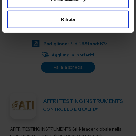
A-SAFE è leader mondiale nella produzione di barriere di
Rifiuta
sicurezza e protezioni antiurto in polimero in grado di
resistere contro gli urti con mezzi industriali come carrelli
elevatori, transpa...
Padiglione:
Pad. 29
Stand:
B23
Aggiungi ai preferiti
Vai alla scheda
AFFRI TESTING INSTRUMENTS
CONTROLLO E QUALITA'
AFFRI TESTING INSTRUMENTS Srl è leader globale nella
produzione di strumenti per prove sui materiali,