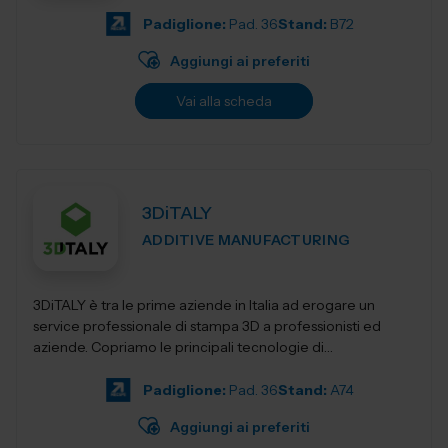
Padiglione:
Pad. 36
Stand:
B72
Aggiungi ai preferiti
Vai alla scheda
3DiTALY
ADDITIVE MANUFACTURING
3DiTALY è tra le prime aziende in Italia ad erogare un
service professionale di stampa 3D a professionisti ed
aziende. Copriamo le principali tecnologie di
fabbricazione additiva, la stampa 3D...
Padiglione:
Pad. 36
Stand:
A74
Aggiungi ai preferiti