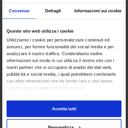
Consenso
Dettagli
Informazioni sui cookie
4LEAN LDA
LOGISTICA
Questo sito web utilizza i cookie
Utilizziamo i cookie per personalizzare contenuti ed
4Lean is a company dedicated to the creation and
implementation of Lean solutions on workstations, logistics
annunci, per fornire funzionalità dei social media e per
trains, supermarkets, warehouses, external logistics and
analizzare il nostro traffico. Condividiamo inoltre
Lean management. Its product ca...
informazioni sul modo in cui utilizza il nostro sito con i
Padiglione:
Pad. 29
Stand:
B08
nostri partner che si occupano di analisi dei dati web,
pubblicità e social media, i quali potrebbero combinarle
Aggiungi ai preferiti
con altre informazioni che ha fornito loro o che hanno
Vai alla scheda
raccolto dal suo utilizzo dei loro servizi.
Accetta tutti
A-SAFE ITALIA SRL
LOGISTICA
Personalizza