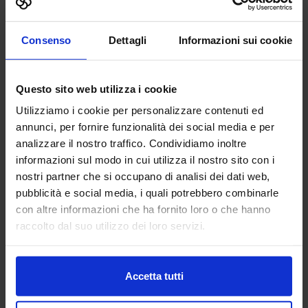
3DiTALY
Consenso
Dettagli
Informazioni sui cookie
ADDITIVE MANUFACTURING
Questo sito web utilizza i cookie
3DiTALY è tra le prime aziende in Italia ad erogare un
Utilizziamo i cookie per personalizzare contenuti ed
service professionale di stampa 3D a professionisti ed
aziende. Copriamo le principali tecnologie di
annunci, per fornire funzionalità dei social media e per
fabbricazione additiva, la stampa 3D...
analizzare il nostro traffico. Condividiamo inoltre
Padiglione:
Pad. 36
Stand:
A74
informazioni sul modo in cui utilizza il nostro sito con i
nostri partner che si occupano di analisi dei dati web,
Aggiungi ai preferiti
pubblicità e social media, i quali potrebbero combinarle
Vai alla scheda
con altre informazioni che ha fornito loro o che hanno
raccolto dal suo utilizzo dei loro servizi.
Accetta tutti
3DZ S.P.A.
ADDITIVE MANUFACTURING