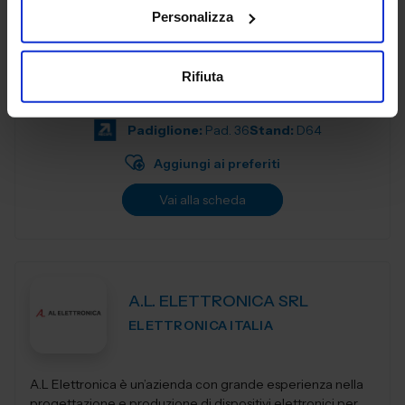
Personalizza
3DZ spa è specializzata nell’introduzione della stampa 3D
nelle imprese e nella vendita dei più prestigiosi brand
Rifiuta
mondiali di stampanti con tecnologia a filamento, polvere,
resina,...
Padiglione:
Pad. 36
Stand:
D64
Aggiungi ai preferiti
Vai alla scheda
A.L. ELETTRONICA SRL
ELETTRONICA ITALIA
A.L Elettronica è un’azienda con grande esperienza nella
progettazione e produzione di dispositivi elettronici per