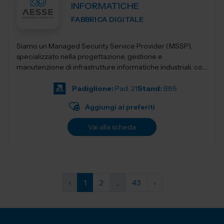
INFORMATICHE
FABBRICA DIGITALE
Siamo un Managed Security Service Provider (MSSP),
specializzato nella progettazione, gestione e
manutenzione di infrastrutture informatiche industriali, con
un’offerta integrata di servizi avan...
Padiglione:
Pad. 21
Stand:
B86
Aggiungi ai preferiti
Vai alla scheda
‹
1
2
...
43
›