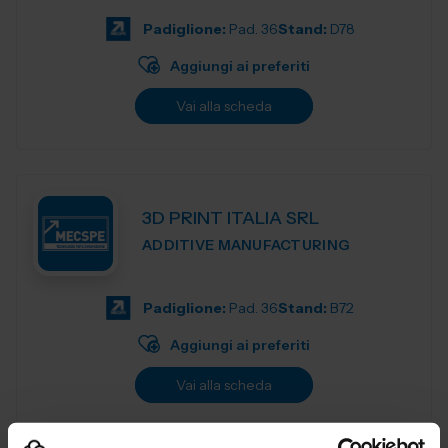
Progettiamo e realizziamo stampant...
Padiglione:
Pad. 36
Stand:
D78
Aggiungi ai preferiti
Vai alla scheda
3D PRINT ITALIA SRL
ADDITIVE MANUFACTURING
Padiglione:
Pad. 36
Stand:
B72
Aggiungi ai preferiti
Vai alla scheda