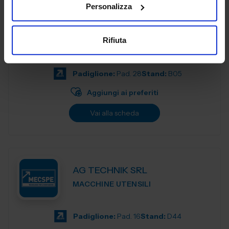
Personalizza
A.L Elettronica è un’azienda con grande esperienza nella
Rifiuta
progettazione e produzione di dispositivi elettronici per
l'utilizzo in diversi ambiti industriali. Si esegue la
progettazio...
Padiglione:
Pad. 28
Stand:
B05
Aggiungi ai preferiti
Vai alla scheda
AG TECHNIK SRL
MACCHINE UTENSILI
Padiglione:
Pad. 16
Stand:
D44