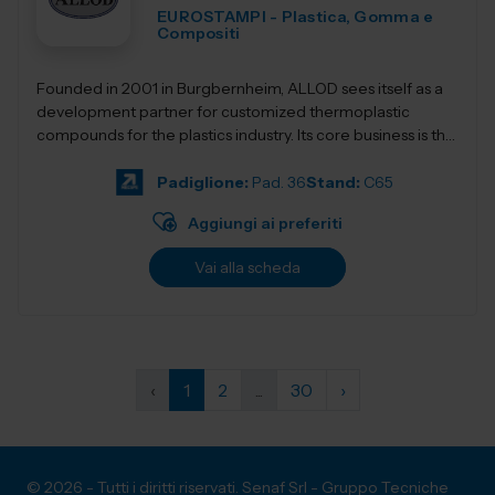
EUROSTAMPI - Plastica, Gomma e
Compositi
Founded in 2001 in Burgbernheim, ALLOD sees itself as a
development partner for customized thermoplastic
compounds for the plastics industry. Its core business is the
development, production, and dist...
Padiglione:
Pad. 36
Stand:
C65
Aggiungi ai preferiti
Vai alla scheda
‹
1
2
...
30
›
© 2026 - Tutti i diritti riservati. Senaf Srl - Gruppo Tecniche