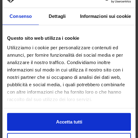
3DZ S.P.A.
Consenso
Dettagli
Informazioni sui cookie
ADDITIVE MANUFACTURING
Questo sito web utilizza i cookie
3DZ spa è specializzata nell’introduzione della stampa 3D
Utilizziamo i cookie per personalizzare contenuti ed
nelle imprese e nella vendita dei più prestigiosi brand
annunci, per fornire funzionalità dei social media e per
mondiali di stampanti con tecnologia a filamento, polvere,
analizzare il nostro traffico. Condividiamo inoltre
resina,...
Padiglione:
Pad. 36
Stand:
D64
informazioni sul modo in cui utilizza il nostro sito con i
nostri partner che si occupano di analisi dei dati web,
Aggiungi ai preferiti
pubblicità e social media, i quali potrebbero combinarle
con altre informazioni che ha fornito loro o che hanno
Vai alla scheda
raccolto dal suo utilizzo dei loro servizi.
Accetta tutti
A.L. ELETTRONICA SRL
ELETTRONICA ITALIA