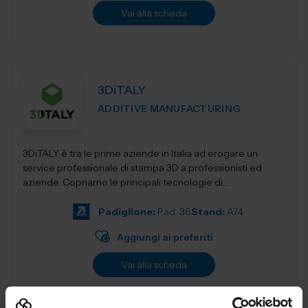
Vai alla scheda
3DiTALY
ADDITIVE MANUFACTURING
3DiTALY è tra le prime aziende in Italia ad erogare un
service professionale di stampa 3D a professionisti ed
aziende. Copriamo le principali tecnologie di
fabbricazione additiva, la stampa 3D...
Padiglione:
Pad. 36
Stand:
A74
Aggiungi ai preferiti
Vai alla scheda