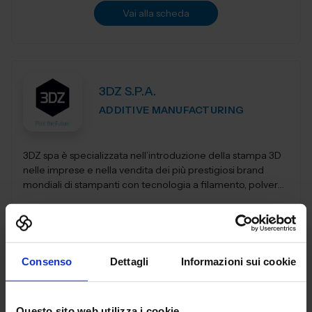
Vai alla scheda
3DZ S.P.A.
ADDITIVE MANUFACTURING
3DZ spa è specializzata nell’introduzione della stampa 3D
nelle imprese e nella vendita dei più prestigiosi brand
mondiali di stampanti con tecnologia a filamento, polvere,
resina,...
Padiglione:
Pad. 36
Stand:
D64
Aggiungi ai preferiti
Consenso
Dettagli
Informazioni sui cookie
Vai alla scheda
Questo sito web utilizza i cookie