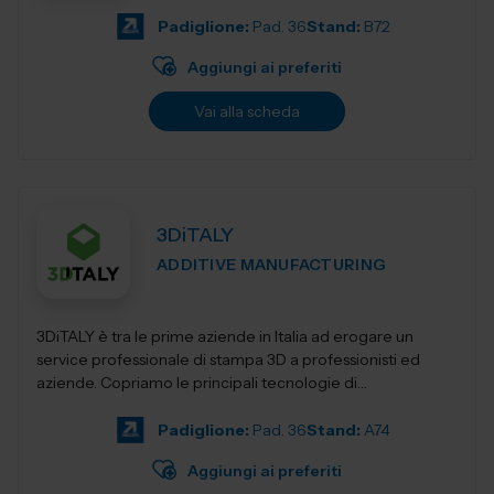
Padiglione:
Pad. 36
Stand:
B72
Aggiungi ai preferiti
Vai alla scheda
3DiTALY
ADDITIVE MANUFACTURING
3DiTALY è tra le prime aziende in Italia ad erogare un
service professionale di stampa 3D a professionisti ed
aziende. Copriamo le principali tecnologie di
fabbricazione additiva, la stampa 3D...
Padiglione:
Pad. 36
Stand:
A74
Aggiungi ai preferiti