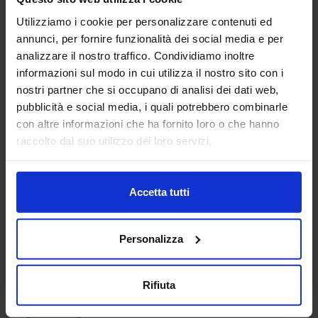
Utilizziamo i cookie per personalizzare contenuti ed
AD Consulting S.p.A
annunci, per fornire funzionalità dei social media e per
SUBFORNITURA MECCANICA
analizzare il nostro traffico. Condividiamo inoltre
informazioni sul modo in cui utilizza il nostro sito con i
nostri partner che si occupano di analisi dei dati web,
Guidiamo le aziende nel processo di trasformazione
pubblicità e social media, i quali potrebbero combinarle
digitale, aprendo nuove possibilità e ridefinendo i confini
con altre informazioni che ha fornito loro o che hanno
dell’innovazione. Mettiamo a tua disposizione oltre 20 anni
raccolto dal suo utilizzo dei loro servizi.
di esperienza nel sett...
Padiglione:
Pad. 26
Stand:
B29
Aggiungi ai preferiti
Accetta tutti
Vai alla scheda
Personalizza
Rifiuta
ADIATEK SRL
SUBFORNITURA MECCANICA