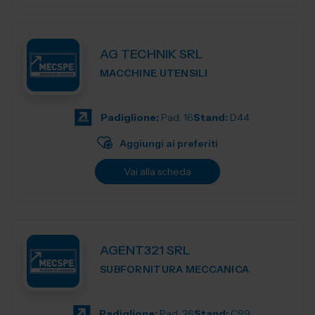
AG TECHNIK SRL
MACCHINE UTENSILI
Padiglione:
Pad. 16
Stand:
D44
Aggiungi ai preferiti
Vai alla scheda
AGENT321 SRL
SUBFORNITURA MECCANICA
Padiglione:
Pad. 26
Stand:
C99