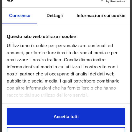
AG TECHNIK SRL
Consenso
Dettagli
Informazioni sui cookie
MACCHINE UTENSILI
Questo sito web utilizza i cookie
Padiglione:
Pad. 16
Stand:
D44
Utilizziamo i cookie per personalizzare contenuti ed
Aggiungi ai preferiti
annunci, per fornire funzionalità dei social media e per
analizzare il nostro traffico. Condividiamo inoltre
Vai alla scheda
informazioni sul modo in cui utilizza il nostro sito con i
nostri partner che si occupano di analisi dei dati web,
pubblicità e social media, i quali potrebbero combinarle
con altre informazioni che ha fornito loro o che hanno
raccolto dal suo utilizzo dei loro servizi.
AGIE CHARMILLES
MACCHINE UTENSILI
Accetta tutti
Benvenuti alla celebrazione del nostro 70° anniversario! In
qualità di pionieri nella produzione a elettroerosione,