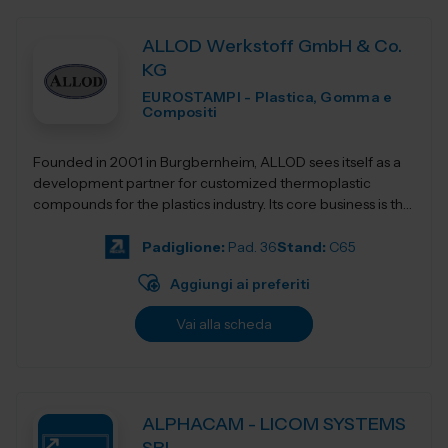
ALLOD Werkstoff GmbH & Co.
KG
EUROSTAMPI - Plastica, Gomma e
Compositi
Founded in 2001 in Burgbernheim, ALLOD sees itself as a
development partner for customized thermoplastic
compounds for the plastics industry. Its core business is the
development, production, and dist...
Padiglione:
Pad. 36
Stand:
C65
Aggiungi ai preferiti
Vai alla scheda
ALPHACAM - LICOM SYSTEMS