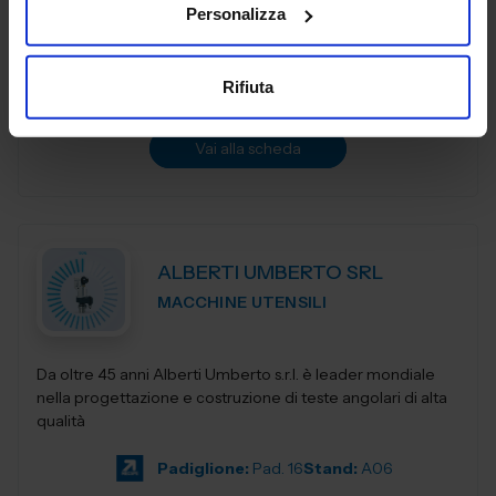
Personalizza
siamo orgogliosi di essere protagonisti di una ricca storia e
fautori di...
Padiglione:
Pad. 19
Stand:
E34
Rifiuta
Aggiungi ai preferiti
Vai alla scheda
ALBERTI UMBERTO SRL
MACCHINE UTENSILI
Da oltre 45 anni Alberti Umberto s.r.l. è leader mondiale
nella progettazione e costruzione di teste angolari di alta
qualità
Padiglione:
Pad. 16
Stand:
A06