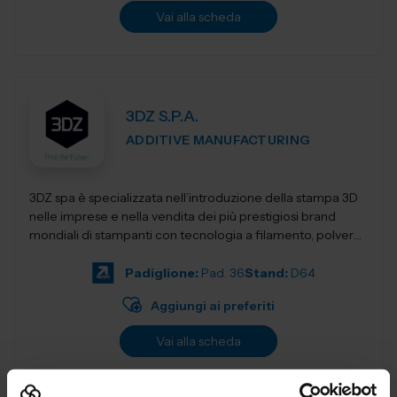
Vai alla scheda
3DZ S.P.A.
ADDITIVE MANUFACTURING
3DZ spa è specializzata nell’introduzione della stampa 3D
nelle imprese e nella vendita dei più prestigiosi brand
mondiali di stampanti con tecnologia a filamento, polvere,
resina,...
Padiglione:
Pad. 36
Stand:
D64
Aggiungi ai preferiti
Vai alla scheda