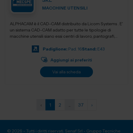
SRL
MACCHINE UTENSILI
ALPHACAM è il CAD-CAM distribuito da Licom Systems . E'
un sistema CAD-CAM adatto per tutte le tipologie di
macchine utensili siano essi centri di lavoro, pantografi,
torni da3 fino a 5 a...
Padiglione:
Pad. 16
Stand:
E43
Aggiungi ai preferiti
Vai alla scheda
‹
1
2
...
37
›
© 2026 - Tutti i diritti riservati. Senaf Srl - Gruppo Tecniche