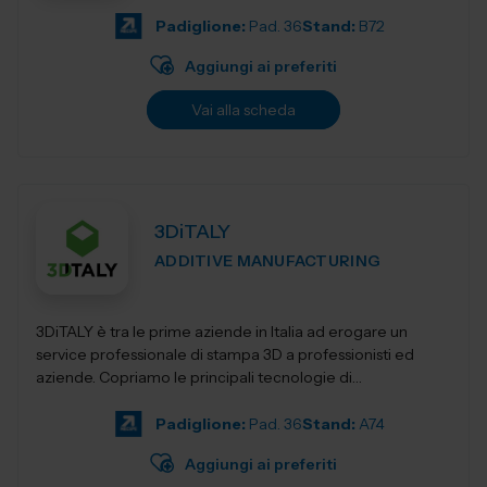
Padiglione:
Pad. 36
Stand:
B72
Aggiungi ai preferiti
Vai alla scheda
3DiTALY
ADDITIVE MANUFACTURING
3DiTALY è tra le prime aziende in Italia ad erogare un
service professionale di stampa 3D a professionisti ed
aziende. Copriamo le principali tecnologie di
fabbricazione additiva, la stampa 3D...
Padiglione:
Pad. 36
Stand:
A74
Aggiungi ai preferiti