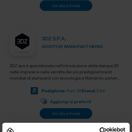
Vai alla scheda
3DZ S.P.A.
ADDITIVE MANUFACTURING
3DZ spa è specializzata nell’introduzione della stampa 3D
nelle imprese e nella vendita dei più prestigiosi brand
mondiali di stampanti con tecnologia a filamento, polvere,
resina,...
Padiglione:
Pad. 36
Stand:
D64
Aggiungi ai preferiti
Vai alla scheda