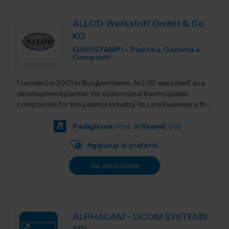
ALLOD Werkstoff GmbH & Co.
KG
EUROSTAMPI - Plastica, Gomma e
Compositi
Founded in 2001 in Burgbernheim, ALLOD sees itself as a
development partner for customized thermoplastic
compounds for the plastics industry. Its core business is the
development, production, and dist...
Padiglione:
Pad. 36
Stand:
C65
Aggiungi ai preferiti
Vai alla scheda
ALPHACAM - LICOM SYSTEMS