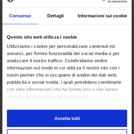
AG TECHNIK SRL
Consenso
Dettagli
Informazioni sui cookie
MACCHINE UTENSILI
Questo sito web utilizza i cookie
Padiglione:
Pad. 16
Stand:
D44
Utilizziamo i cookie per personalizzare contenuti ed
Aggiungi ai preferiti
annunci, per fornire funzionalità dei social media e per
analizzare il nostro traffico. Condividiamo inoltre
Vai alla scheda
informazioni sul modo in cui utilizza il nostro sito con i
nostri partner che si occupano di analisi dei dati web,
pubblicità e social media, i quali potrebbero combinarle
con altre informazioni che ha fornito loro o che hanno
raccolto dal suo utilizzo dei loro servizi.
AGIE CHARMILLES
MACCHINE UTENSILI
Accetta tutti
Benvenuti alla celebrazione del nostro 70° anniversario! In
qualità di pionieri nella produzione a elettroerosione,