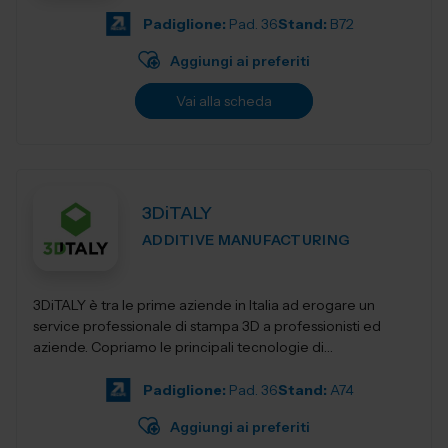
Padiglione:
Pad. 36
Stand:
B72
Aggiungi ai preferiti
Vai alla scheda
3DiTALY
ADDITIVE MANUFACTURING
3DiTALY è tra le prime aziende in Italia ad erogare un
service professionale di stampa 3D a professionisti ed
aziende. Copriamo le principali tecnologie di
fabbricazione additiva, la stampa 3D...
Padiglione:
Pad. 36
Stand:
A74
Aggiungi ai preferiti