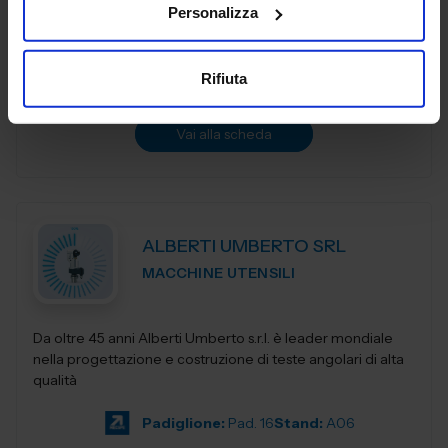
Personalizza
siamo orgogliosi di essere protagonisti di una ricca storia e
fautori di...
Padiglione:
Pad. 19
Stand:
E34
Rifiuta
Aggiungi ai preferiti
Vai alla scheda
ALBERTI UMBERTO SRL
MACCHINE UTENSILI
Da oltre 45 anni Alberti Umberto s.r.l. è leader mondiale
nella progettazione e costruzione di teste angolari di alta
qualità
Padiglione:
Pad. 16
Stand:
A06