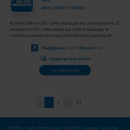
SRL
MACCHINE UTENSILI
ALPHACAM è il CAD-CAM distribuito da Licom Systems . E'
un sistema CAD-CAM adatto per tutte le tipologie di
macchine utensili siano essi centri di lavoro, pantografi,
torni da3 fino a 5 a...
Padiglione:
Pad. 16
Stand:
E43
Aggiungi ai preferiti
Vai alla scheda
‹
1
2
...
37
›
© 2026 - Tutti i diritti riservati. Senaf Srl - Gruppo Tecniche