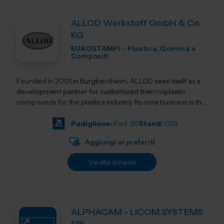
ALLOD Werkstoff GmbH & Co.
KG
EUROSTAMPI - Plastica, Gomma e
Compositi
Founded in 2001 in Burgbernheim, ALLOD sees itself as a
development partner for customized thermoplastic
compounds for the plastics industry. Its core business is the
development, production, and dist...
Padiglione:
Pad. 36
Stand:
C65
Aggiungi ai preferiti
Vai alla scheda
ALPHACAM - LICOM SYSTEMS