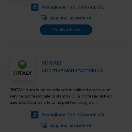
Padiglione:
Pad. 36
Stand:
B72
Aggiungi ai preferiti
Vai alla scheda
3DiTALY
ADDITIVE MANUFACTURING
3DiTALY è tra le prime aziende in Italia ad erogare un
service professionale di stampa 3D a professionisti ed
aziende. Copriamo le principali tecnologie di
fabbricazione additiva, la stampa 3D...
Padiglione:
Pad. 36
Stand:
A74
Aggiungi ai preferiti