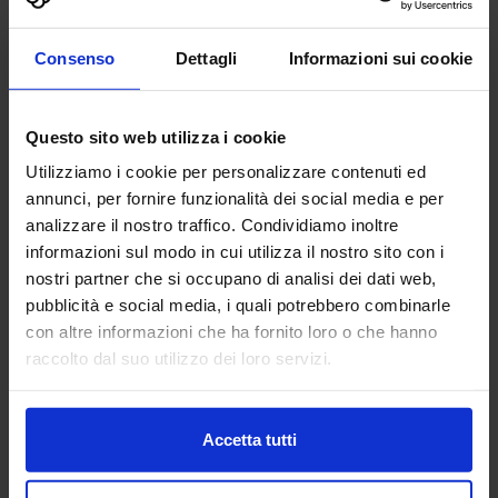
AG TECHNIK SRL
Consenso
Dettagli
Informazioni sui cookie
MACCHINE UTENSILI
Questo sito web utilizza i cookie
Padiglione:
Pad. 16
Stand:
D44
Utilizziamo i cookie per personalizzare contenuti ed
Aggiungi ai preferiti
annunci, per fornire funzionalità dei social media e per
analizzare il nostro traffico. Condividiamo inoltre
Vai alla scheda
informazioni sul modo in cui utilizza il nostro sito con i
nostri partner che si occupano di analisi dei dati web,
pubblicità e social media, i quali potrebbero combinarle
con altre informazioni che ha fornito loro o che hanno
raccolto dal suo utilizzo dei loro servizi.
AGIE CHARMILLES
MACCHINE UTENSILI
Accetta tutti
Benvenuti alla celebrazione del nostro 70° anniversario! In
qualità di pionieri nella produzione a elettroerosione,