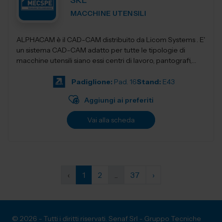
SRL
MACCHINE UTENSILI
ALPHACAM è il CAD-CAM distribuito da Licom Systems . E'
un sistema CAD-CAM adatto per tutte le tipologie di
macchine utensili siano essi centri di lavoro, pantografi,
torni da3 fino a 5 a...
Padiglione:
Pad. 16
Stand:
E43
Aggiungi ai preferiti
Vai alla scheda
‹
1
2
...
37
›
© 2026 - Tutti i diritti riservati. Senaf Srl - Gruppo Tecniche