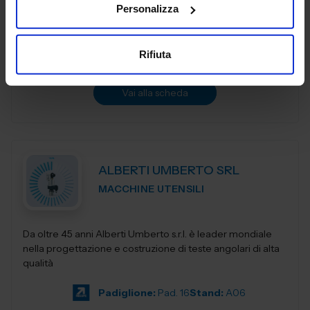
Personalizza
siamo orgogliosi di essere protagonisti di una ricca storia e
fautori di...
Padiglione:
Pad. 19
Stand:
E34
Rifiuta
Aggiungi ai preferiti
Vai alla scheda
ALBERTI UMBERTO SRL
MACCHINE UTENSILI
Da oltre 45 anni Alberti Umberto s.r.l. è leader mondiale
nella progettazione e costruzione di teste angolari di alta
qualità
Padiglione:
Pad. 16
Stand:
A06