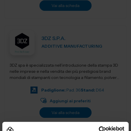
Vai alla scheda
3DZ S.P.A.
ADDITIVE MANUFACTURING
3DZ spa è specializzata nell’introduzione della stampa 3D
nelle imprese e nella vendita dei più prestigiosi brand
mondiali di stampanti con tecnologia a filamento, polvere,
resina,...
Padiglione:
Pad. 36
Stand:
D64
Aggiungi ai preferiti
Vai alla scheda