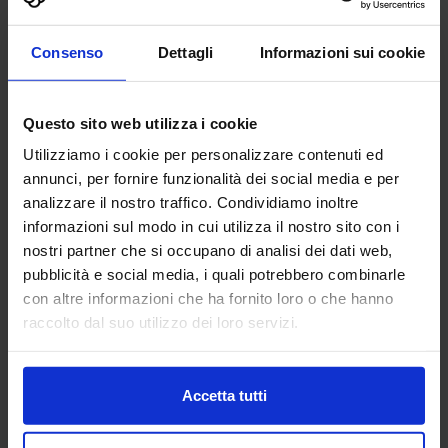
AG TECHNIK SRL
Consenso
Dettagli
Informazioni sui cookie
MACCHINE UTENSILI
Questo sito web utilizza i cookie
Padiglione:
Pad. 16
Stand:
D44
Utilizziamo i cookie per personalizzare contenuti ed
Aggiungi ai preferiti
annunci, per fornire funzionalità dei social media e per
analizzare il nostro traffico. Condividiamo inoltre
Vai alla scheda
informazioni sul modo in cui utilizza il nostro sito con i
nostri partner che si occupano di analisi dei dati web,
pubblicità e social media, i quali potrebbero combinarle
con altre informazioni che ha fornito loro o che hanno
raccolto dal suo utilizzo dei loro servizi.
ALBERTI UMBERTO SRL
MACCHINE UTENSILI
Accetta tutti
Da oltre 45 anni Alberti Umberto s.r.l. è leader mondiale
nella progettazione e costruzione di teste angolari di alta