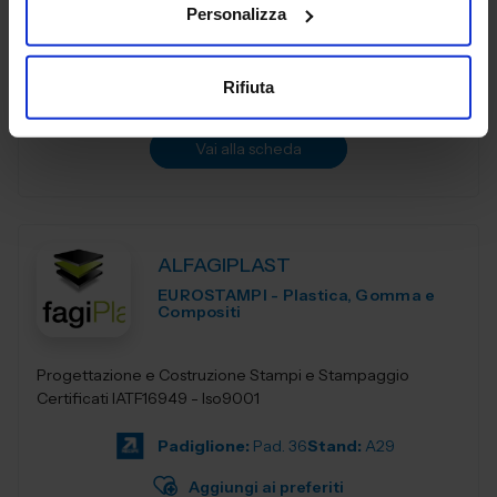
Personalizza
qualità
Padiglione:
Pad. 16
Stand:
A06
Rifiuta
Aggiungi ai preferiti
Vai alla scheda
ALFAGIPLAST
EUROSTAMPI - Plastica, Gomma e
Compositi
Progettazione e Costruzione Stampi e Stampaggio
Certificati IATF16949 - Iso9001
Padiglione:
Pad. 36
Stand:
A29
Aggiungi ai preferiti