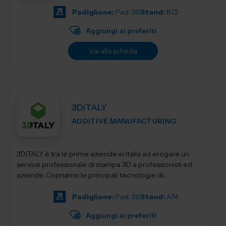
Padiglione:
Pad. 36
Stand:
B72
Aggiungi ai preferiti
Vai alla scheda
3DiTALY
ADDITIVE MANUFACTURING
3DiTALY è tra le prime aziende in Italia ad erogare un
service professionale di stampa 3D a professionisti ed
aziende. Copriamo le principali tecnologie di
fabbricazione additiva, la stampa 3D...
Padiglione:
Pad. 36
Stand:
A74
Aggiungi ai preferiti