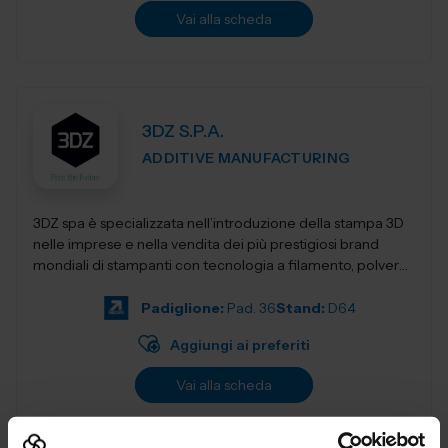
Vai alla scheda
3DZ S.P.A.
ADDITIVE MANUFACTURING
3DZ spa è specializzata nell’introduzione della stampa 3D
nelle imprese e nella vendita dei più prestigiosi brand
mondiali di stampanti con tecnologia a filamento, polvere,
resina,...
Padiglione:
Pad. 36
Stand:
D64
Aggiungi ai preferiti
Vai alla scheda