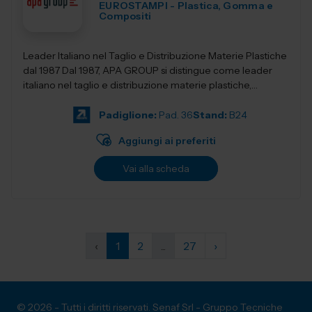
EUROSTAMPI - Plastica, Gomma e
Compositi
Leader Italiano nel Taglio e Distribuzione Materie Plastiche
dal 1987 Dal 1987, APA GROUP si distingue come leader
italiano nel taglio e distribuzione materie plastiche,
offrendo soluzioni all&rsqu...
Padiglione:
Pad. 36
Stand:
B24
Aggiungi ai preferiti
Vai alla scheda
‹
1
2
...
27
›
© 2026 - Tutti i diritti riservati. Senaf Srl - Gruppo Tecniche