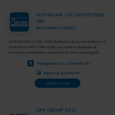
ALPHACAM - LICOM SYSTEMS
SRL
MACCHINE UTENSILI
ALPHACAM è il CAD-CAM distribuito da Licom Systems . E'
un sistema CAD-CAM adatto per tutte le tipologie di
macchine utensili siano essi centri di lavoro, pantografi,
torni da3 fino a 5 a...
Padiglione:
Pad. 16
Stand:
E43
Aggiungi ai preferiti
Vai alla scheda
APA GROUP S.P.A.