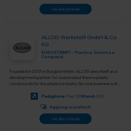
Vai alla scheda
ALLOD Werkstoff GmbH & Co.
KG
EUROSTAMPI - Plastica, Gomma e
Compositi
Founded in 2001 in Burgbernheim, ALLOD sees itself as a
development partner for customized thermoplastic
compounds for the plastics industry. Its core business is the
development, production, and dist...
Padiglione:
Pad. 36
Stand:
C65
Aggiungi ai preferiti
Vai alla scheda