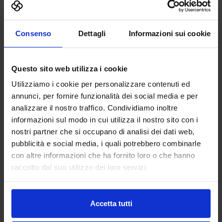
Vai alla scheda
Consenso
Dettagli
Informazioni sui cookie
Abp Antriebstechnik GmbH
Questo sito web utilizza i cookie
AUTOMAZIONE E ROBOTICA
Utilizziamo i cookie per personalizzare contenuti ed
annunci, per fornire funzionalità dei social media e per
analizzare il nostro traffico. Condividiamo inoltre
abp Antriebstechnik GmbH delivers drive solutions that
informazioni sul modo in cui utilizza il nostro sito con i
keep your machines moving—precisely, reliably, and
nostri partner che si occupano di analisi dei dati web,
efficiently. We specialize in shaft couplings, encoders and
pubblicità e social media, i quali potrebbero combinarle
motion control components de...
Padiglione:
Pad. 30
Stand:
A40
con altre informazioni che ha fornito loro o che hanno
raccolto dal suo utilizzo dei loro servizi.
Aggiungi ai preferiti
Vai alla scheda
Accetta tutti