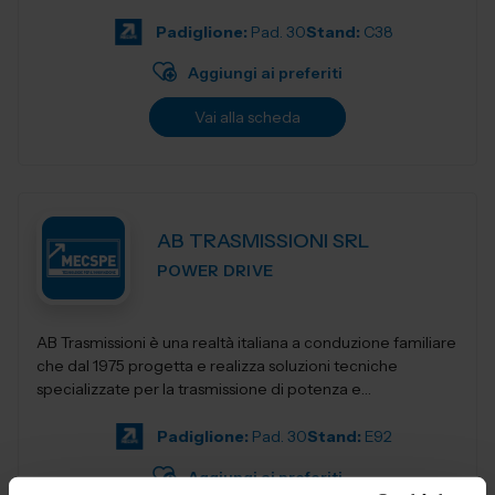
per restituirgli quelle soluzioni...
Padiglione:
Pad. 30
Stand:
C38
Aggiungi ai preferiti
Vai alla scheda
AB TRASMISSIONI SRL
POWER DRIVE
AB Trasmissioni è una realtà italiana a conduzione familiare
che dal 1975 progetta e realizza soluzioni tecniche
specializzate per la trasmissione di potenza e
l'automazione industr...
Padiglione:
Pad. 30
Stand:
E92
Aggiungi ai preferiti