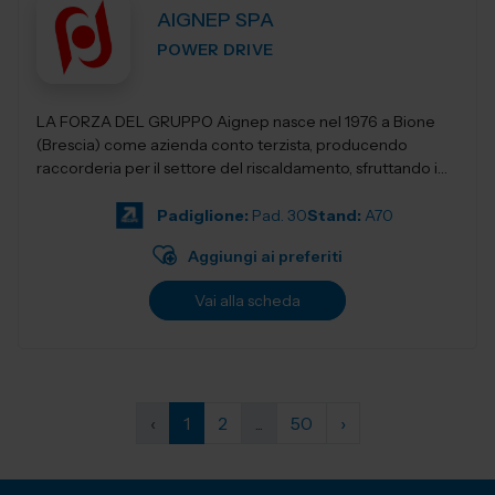
AIGNEP SPA
POWER DRIVE
LA FORZA DEL GRUPPO Aignep nasce nel 1976 a Bione
(Brescia) come azienda conto terzista, producendo
raccorderia per il settore del riscaldamento, sfruttando i
vantaggi di un distretto industriale s...
Padiglione:
Pad. 30
Stand:
A70
Aggiungi ai preferiti
Vai alla scheda
‹
1
2
...
50
›