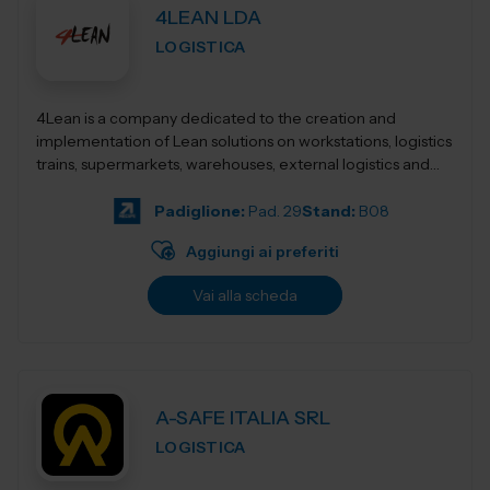
4LEAN LDA
LOGISTICA
4Lean is a company dedicated to the creation and
implementation of Lean solutions on workstations, logistics
trains, supermarkets, warehouses, external logistics and
Lean management. Its product ca...
Padiglione:
Pad. 29
Stand:
B08
Aggiungi ai preferiti
Vai alla scheda
A-SAFE ITALIA SRL
LOGISTICA