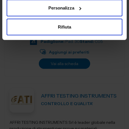
Personalizza
ACCETTINI SRL
AUTOMAZIONE E ROBOTICA
Rifiuta
Padiglione:
Pad. 30
Stand:
C05
Aggiungi ai preferiti
Vai alla scheda
AFFRI TESTING INSTRUMENTS
CONTROLLO E QUALITA'
AFFRI TESTING INSTRUMENTS Srl è leader globale nella
produzione di strumenti per prove sui materiali,