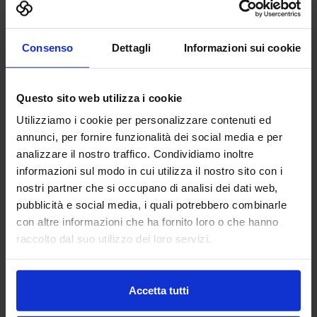
Vai alla scheda
Consenso
Dettagli
Informazioni sui cookie
Abp Antriebstechnik GmbH
Questo sito web utilizza i cookie
AUTOMAZIONE E ROBOTICA
Utilizziamo i cookie per personalizzare contenuti ed
annunci, per fornire funzionalità dei social media e per
analizzare il nostro traffico. Condividiamo inoltre
abp Antriebstechnik GmbH delivers drive solutions that
informazioni sul modo in cui utilizza il nostro sito con i
keep your machines moving—precisely, reliably, and
nostri partner che si occupano di analisi dei dati web,
efficiently. We specialize in shaft couplings, encoders and
pubblicità e social media, i quali potrebbero combinarle
motion control components de...
Padiglione:
Pad. 30
Stand:
A40
con altre informazioni che ha fornito loro o che hanno
raccolto dal suo utilizzo dei loro servizi.
Aggiungi ai preferiti
Vai alla scheda
Accetta tutti