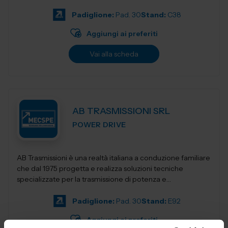
per restituirgli quelle soluzioni...
Padiglione:
Pad. 30
Stand:
C38
Aggiungi ai preferiti
Vai alla scheda
AB TRASMISSIONI SRL
POWER DRIVE
AB Trasmissioni è una realtà italiana a conduzione familiare
che dal 1975 progetta e realizza soluzioni tecniche
specializzate per la trasmissione di potenza e
l'automazione industr...
Padiglione:
Pad. 30
Stand:
E92
Aggiungi ai preferiti