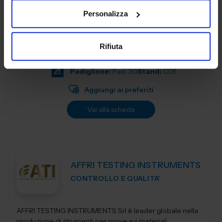
Personalizza
ACCETTINI SRL
AUTOMAZIONE E ROBOTICA
Rifiuta
Padiglione:
Pad. 30
Stand:
C05
Aggiungi ai preferiti
Vai alla scheda
AFFRI TESTING INSTRUMENTS
CONTROLLO E QUALITA'
AFFRI TESTING INSTRUMENTS Srl è leader globale nella
produzione di strumenti per prove sui materiali,