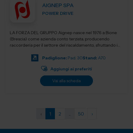
AIGNEP SPA
POWER DRIVE
LA FORZA DEL GRUPPO Aignep nasce nel 1976 a Bione
(Brescia) come azienda conto terzista, producendo
raccorderia per il settore del riscaldamento, sfruttando i
vantaggi di un distretto industriale s...
Padiglione:
Pad. 30
Stand:
A70
Aggiungi ai preferiti
Vai alla scheda
‹
1
2
...
50
›