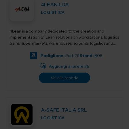
4LEAN LDA
LOGISTICA
4Lean is a company dedicated to the creation and
implementation of Lean solutions on workstations, logistics
trains, supermarkets, warehouses, external logistics and
Lean management. Its product ca...
Padiglione:
Pad. 29
Stand:
B08
Aggiungi ai preferiti
Vai alla scheda
A-SAFE ITALIA SRL
LOGISTICA