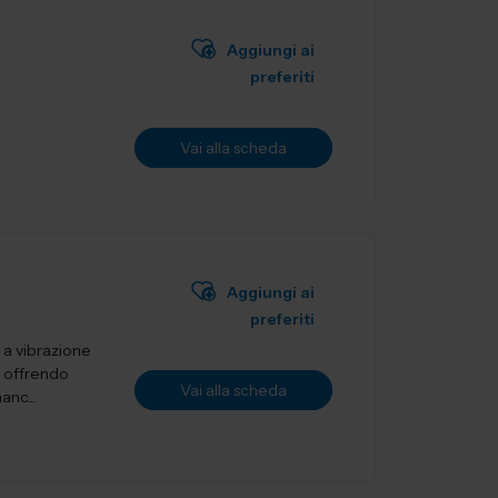
Aggiungi ai
preferiti
Vai alla scheda
Aggiungi ai
preferiti
e a vibrazione
, offrendo
Vai alla scheda
nc...