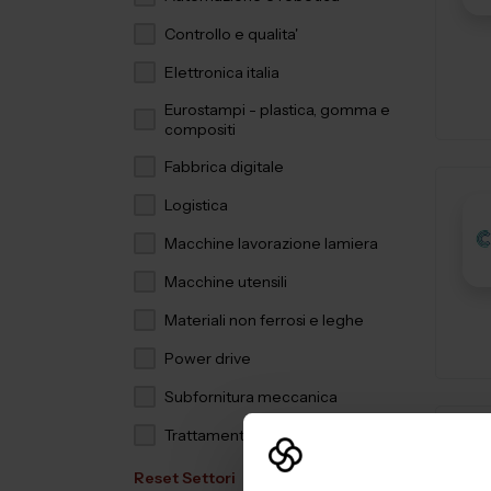
Controllo e qualita'
Elettronica italia
Eurostampi - plastica, gomma e
compositi
Fabbrica digitale
Logistica
Macchine lavorazione lamiera
Macchine utensili
Materiali non ferrosi e leghe
Power drive
Subfornitura meccanica
Trattamenti e finiture
Reset Settori