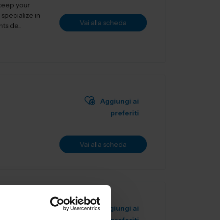
 keep your
specialize in
Vai alla scheda
s de...
Aggiungi ai
preferiti
Vai alla scheda
Aggiungi ai