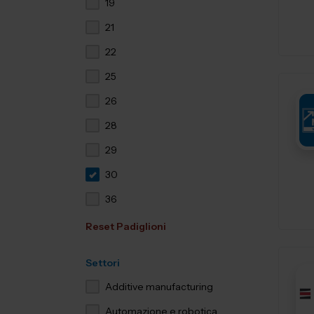
19
21
22
25
26
28
29
30
36
Reset Padiglioni
Settori
Additive manufacturing
Automazione e robotica