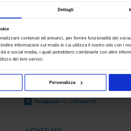
Dettagli
Padiglione:
Pad. 16
Stand:
D44
ookie
nalizzare contenuti ed annunci, per fornire funzionalità dei socia
inoltre informazioni sul modo in cui utilizza il nostro sito con i 
AIDAM ASSOCIAZIONE ITALIANA D
icità e social media, i quali potrebbero combinarle con altre inform
AUTOMAZIONE MECCATRONICA
lizzo dei loro servizi.
AUTOMAZIONE E ROBOTICA
L’Associazione Italiana di Automazione Meccatronica (A
Personalizza
fondata nell’aprile del 1999 per rappresentare l’innova
industriale della Meccatronica. La...
Padiglione:
Pad. 30
Stand:
B18