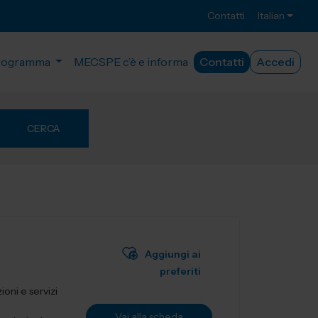
Contatti
Italian
rogramma
MECSPE c’è e informa
Contatti
Accedi
CERCA
Aggiungi ai
preferiti
ioni e servizi
Vai alla scheda