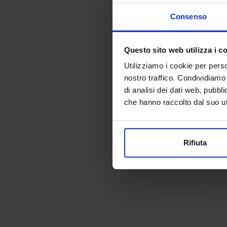
Consenso
Questo sito web utilizza i c
Utilizziamo i cookie per perso
nostro traffico. Condividiamo 
di analisi dei dati web, pubbl
che hanno raccolto dal suo uti
Rifiuta