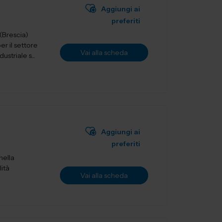
Aggiungi ai
preferiti
r il settore
Vai alla scheda
striale s...
Aggiungi ai
preferiti
nella
lità
Vai alla scheda