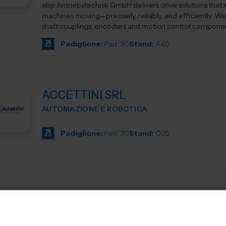
abp Antriebstechnik GmbH delivers drive solutions that
machines moving—precisely, reliably, and efficiently. We 
shaft couplings, encoders and motion control component
Padiglione:
Pad. 30
Stand:
A40
ACCETTINI SRL
AUTOMAZIONE E ROBOTICA
Padiglione:
Pad. 30
Stand:
C05
AG TECHNIK SRL
MACCHINE UTENSILI