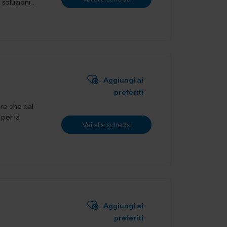
oluzioni...
Aggiungi ai
preferiti
are che dal
 per la
Vai alla scheda
Aggiungi ai
preferiti