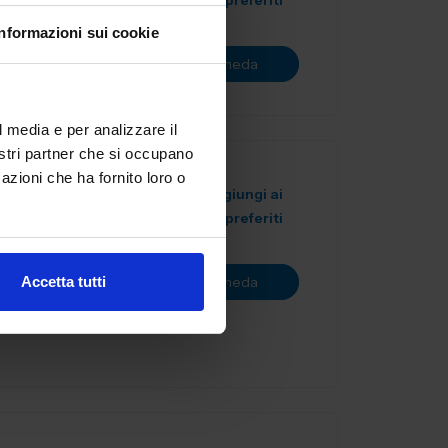
preferiti
Informazioni sui cookie
Vai alla scheda
l media e per analizzare il
nostri partner che si occupano
I
azioni che ha fornito loro o
Aggiungi ai
preferiti
IdAM) è stata
Accetta tutti
Vai alla scheda
tivo comparto