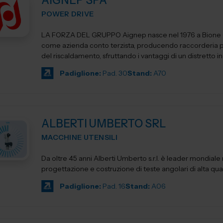
AIGNEP SPA
POWER DRIVE
LA FORZA DEL GRUPPO Aignep nasce nel 1976 a Bione (Brescia)
come azienda conto terzista, producendo raccorderia pe
del riscaldamento, sfruttando i vantaggi di un distretto indu
Padiglione:
Pad. 30
Stand:
A70
ALBERTI UMBERTO SRL
MACCHINE UTENSILI
Da oltre 45 anni Alberti Umberto s.r.l. è leader mondiale 
progettazione e costruzione di teste angolari di alta qua
Padiglione:
Pad. 16
Stand:
A06