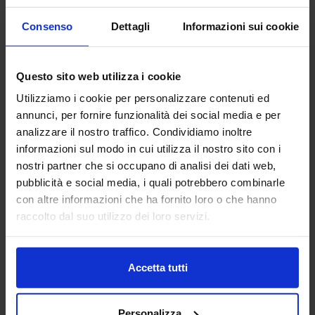
Consenso
Dettagli
Informazioni sui cookie
ALBERTI UMBERTO SRL
MACCHINE UTENSILI
Questo sito web utilizza i cookie
Utilizziamo i cookie per personalizzare contenuti ed
Da oltre 45 anni Alberti Umberto s.r.l. è leader mondiale
nella progettazione e costruzione di teste angolari di alta
annunci, per fornire funzionalità dei social media e per
qualità
analizzare il nostro traffico. Condividiamo inoltre
informazioni sul modo in cui utilizza il nostro sito con i
Padiglione:
Pad. 16
Stand:
A06
nostri partner che si occupano di analisi dei dati web,
pubblicità e social media, i quali potrebbero combinarle
Aggiungi ai preferiti
con altre informazioni che ha fornito loro o che hanno
Vai alla scheda
raccolto dal suo utilizzo dei loro servizi.
Accetta tutti
ALDO VALSECCHI SPA
LOGISTICA
Personalizza