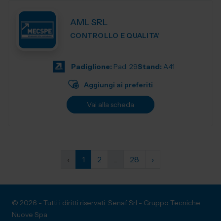
AML SRL
CONTROLLO E QUALITA'
Padiglione:
Pad. 29
Stand:
A41
Aggiungi ai preferiti
Vai alla scheda
‹
1
2
...
28
›
© 2026 - Tutti i diritti riservati. Senaf Srl - Gruppo Tecniche
Nuove Spa