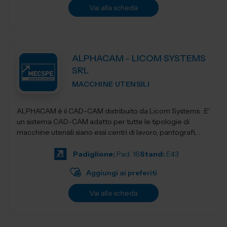
Vai alla scheda
ALPHACAM - LICOM SYSTEMS
SRL
MACCHINE UTENSILI
ALPHACAM è il CAD-CAM distribuito da Licom Systems . E'
un sistema CAD-CAM adatto per tutte le tipologie di
macchine utensili siano essi centri di lavoro, pantografi,
torni da3 fino a 5 a...
Padiglione:
Pad. 16
Stand:
E43
Aggiungi ai preferiti
Vai alla scheda