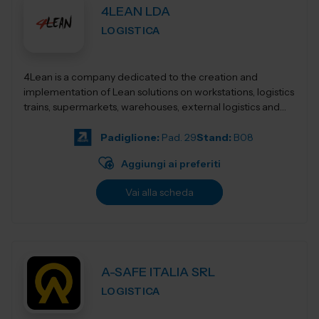
4LEAN LDA
LOGISTICA
4Lean is a company dedicated to the creation and
implementation of Lean solutions on workstations, logistics
trains, supermarkets, warehouses, external logistics and
Lean management. Its product ca...
Padiglione:
Pad. 29
Stand:
B08
Aggiungi ai preferiti
Vai alla scheda
A-SAFE ITALIA SRL
LOGISTICA