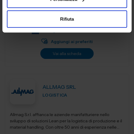
Ruote e supporti - Wheels and castors
Rifiuta
Padiglione:
Pad. 29
Stand:
G41
Aggiungi ai preferiti
Vai alla scheda
ALLMAG SRL
LOGISTICA
Allmag S.r.l. affianca le aziende manifatturiere nello
sviluppo di soluzioni Lean per la logistica di produzione e il
material handling. Con oltre 50 anni di esperienza nelle
forniture industriali, o...