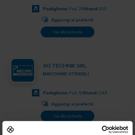
materiali, apparecchi per la preparazion...
Padiglione:
Pad. 29
Stand:
B35
Aggiungi ai preferiti
Vai alla scheda
AG TECHNIK SRL
MACCHINE UTENSILI
Padiglione:
Pad. 16
Stand:
D44
Aggiungi ai preferiti
Vai alla scheda