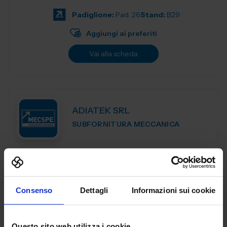
di esperienza nel sett...
Padiglione:
Pad. 26
Stand:
B29
Aggiungi ai preferiti
Vai alla scheda
ADIATEK SRL
SUBFORNITURA MECCANICA
Padiglione:
Pad. 26
Stand:
B127
Aggiungi ai preferiti
Consenso
Dettagli
Informazioni sui cookie
Vai alla scheda
Questo sito web utilizza i cookie