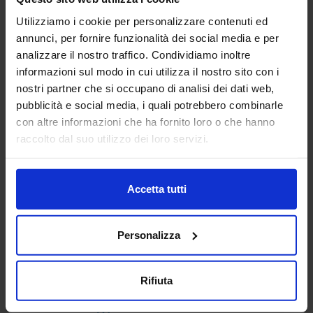
Utilizziamo i cookie per personalizzare contenuti ed
AEP ASSEMBLAGGI
annunci, per fornire funzionalità dei social media e per
ELETTRONICI SRL
analizzare il nostro traffico. Condividiamo inoltre
SUBFORNITURA MECCANICA
informazioni sul modo in cui utilizza il nostro sito con i
nostri partner che si occupano di analisi dei dati web,
Padiglione:
Pad. 26
Stand:
B78
pubblicità e social media, i quali potrebbero combinarle
con altre informazioni che ha fornito loro o che hanno
Aggiungi ai preferiti
raccolto dal suo utilizzo dei loro servizi.
Vai alla scheda
Accetta tutti
AG TECHNIK SRL
Personalizza
MACCHINE UTENSILI
Rifiuta
Padiglione:
Pad. 16
Stand:
D44