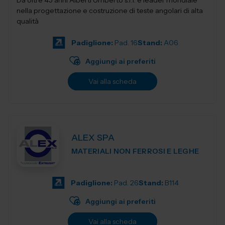
Da oltre 45 anni Alberti Umberto s.r.l. è leader mondiale
nella progettazione e costruzione di teste angolari di alta
qualità
Padiglione:
Pad. 16
Stand:
A06
Aggiungi ai preferiti
Vai alla scheda
ALEX SPA
MATERIALI NON FERROSI E LEGHE
Padiglione:
Pad. 26
Stand:
B114
Aggiungi ai preferiti
Vai alla scheda