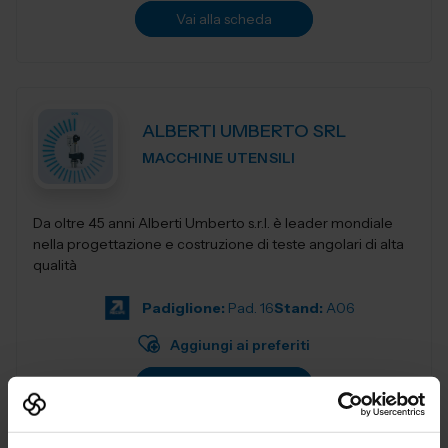
Vai alla scheda
ALBERTI UMBERTO SRL
MACCHINE UTENSILI
Da oltre 45 anni Alberti Umberto s.r.l. è leader mondiale
nella progettazione e costruzione di teste angolari di alta
qualità
Padiglione:
Pad. 16
Stand:
A06
Aggiungi ai preferiti
Vai alla scheda