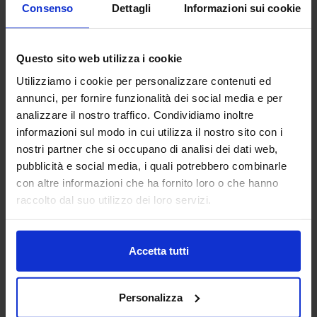
Consenso
Dettagli
Informazioni sui cookie
ALPHACAM - LICOM SYSTEMS
SRL
Questo sito web utilizza i cookie
MACCHINE UTENSILI
Utilizziamo i cookie per personalizzare contenuti ed
annunci, per fornire funzionalità dei social media e per
ALPHACAM è il CAD-CAM distribuito da Licom Systems . E'
un sistema CAD-CAM adatto per tutte le tipologie di
analizzare il nostro traffico. Condividiamo inoltre
macchine utensili siano essi centri di lavoro, pantografi,
informazioni sul modo in cui utilizza il nostro sito con i
torni da3 fino a 5 a...
nostri partner che si occupano di analisi dei dati web,
Padiglione:
Pad. 16
Stand:
E43
pubblicità e social media, i quali potrebbero combinarle
con altre informazioni che ha fornito loro o che hanno
Aggiungi ai preferiti
raccolto dal suo utilizzo dei loro servizi.
Vai alla scheda
Accetta tutti
ANFIA
Personalizza
AUTOMAZIONE E ROBOTICA