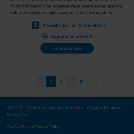
Confcommercio che rappresenta le aziende che operano
nell'importazione o distribuzione in Italia di macchine
utensili, utensileri...
Padiglione:
Pad. 16
Stand:
D35
Aggiungi ai preferiti
Vai alla scheda
‹
1
2
...
13
›
© 2026 - Tutti i diritti riservati. Senaf Srl - Gruppo Tecniche
Nuove Spa
Cookie Policy
Privacy Policy