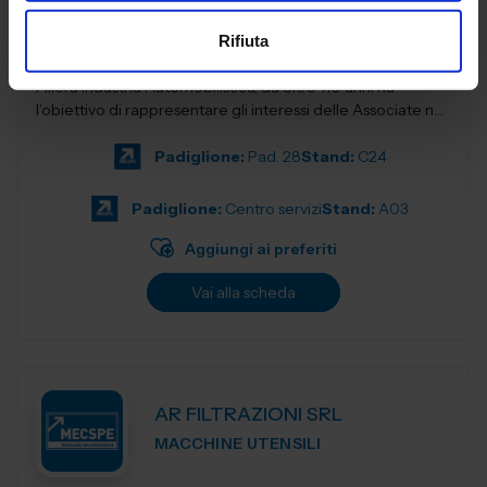
ELETTRONICA ITALIA
Rifiuta
Nata a Torino nel 1912, ANFIA - Associazione Nazionale
Filiera Industria Automobilistica, da oltre 110 anni ha
l’obiettivo di rappresentare gli interessi delle Associate nei
confronti delle isti...
Padiglione:
Pad. 28
Stand:
C24
Padiglione:
Centro servizi
Stand:
A03
Aggiungi ai preferiti
Vai alla scheda
AR FILTRAZIONI SRL
MACCHINE UTENSILI