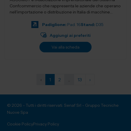
Confcommercio che rappresenta le aziende che operano
nell'importazione o distribuzione in Italia di macchine
utensili, utensileri...
Padiglione:
Pad. 16
Stand:
D35
Aggiungi ai preferiti
Vai alla scheda
‹
1
2
...
13
›
© 2026 - Tutti i diritti riservati. Senaf Srl - Gruppo Tecniche
Nuove Spa
Cookie Policy
Privacy Policy