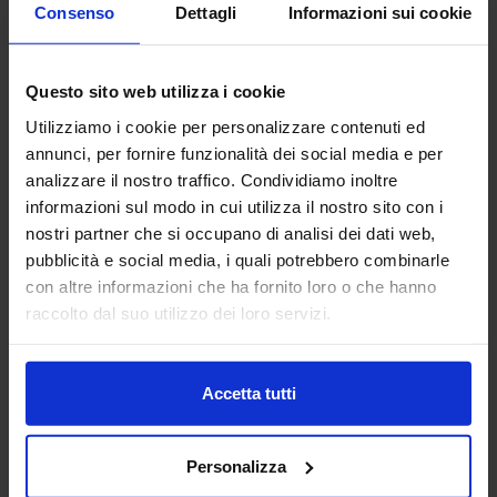
Consenso
Dettagli
Informazioni sui cookie
ALPHACAM - LICOM SYSTEMS
SRL
Questo sito web utilizza i cookie
MACCHINE UTENSILI
Utilizziamo i cookie per personalizzare contenuti ed
annunci, per fornire funzionalità dei social media e per
ALPHACAM è il CAD-CAM distribuito da Licom Systems . E'
un sistema CAD-CAM adatto per tutte le tipologie di
analizzare il nostro traffico. Condividiamo inoltre
macchine utensili siano essi centri di lavoro, pantografi,
informazioni sul modo in cui utilizza il nostro sito con i
torni da3 fino a 5 a...
nostri partner che si occupano di analisi dei dati web,
Padiglione:
Pad. 16
Stand:
E43
pubblicità e social media, i quali potrebbero combinarle
con altre informazioni che ha fornito loro o che hanno
Aggiungi ai preferiti
raccolto dal suo utilizzo dei loro servizi.
Vai alla scheda
Accetta tutti
ANFIA
Personalizza
AUTOMAZIONE E ROBOTICA