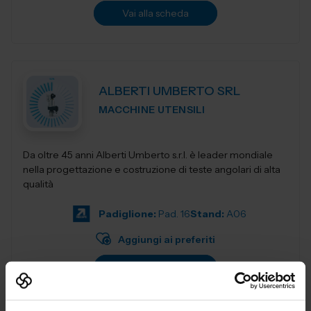
Vai alla scheda
ALBERTI UMBERTO SRL
MACCHINE UTENSILI
Da oltre 45 anni Alberti Umberto s.r.l. è leader mondiale
nella progettazione e costruzione di teste angolari di alta
qualità
Padiglione:
Pad. 16
Stand:
A06
Aggiungi ai preferiti
Vai alla scheda