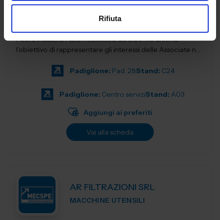
ELETTRONICA ITALIA
Rifiuta
Nata a Torino nel 1912, ANFIA - Associazione Nazionale
Filiera Industria Automobilistica, da oltre 110 anni ha
l’obiettivo di rappresentare gli interessi delle Associate nei
confronti delle isti...
Padiglione:
Pad. 28
Stand:
C24
Padiglione:
Centro servizi
Stand:
A03
Aggiungi ai preferiti
Vai alla scheda
AR FILTRAZIONI SRL
MACCHINE UTENSILI