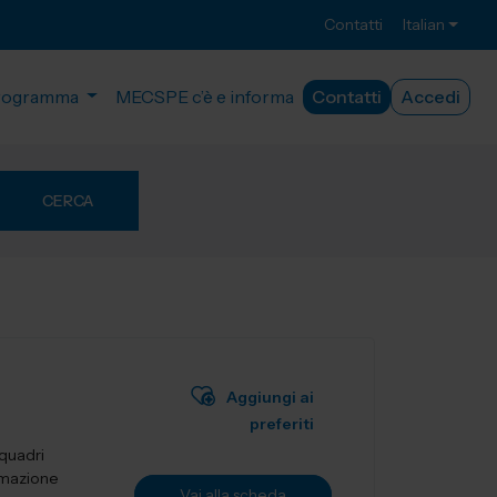
Contatti
Italian
rogramma
MECSPE c’è e informa
Contatti
Accedi
CERCA
Aggiungi ai
preferiti
 quadri
tomazione
Vai alla scheda