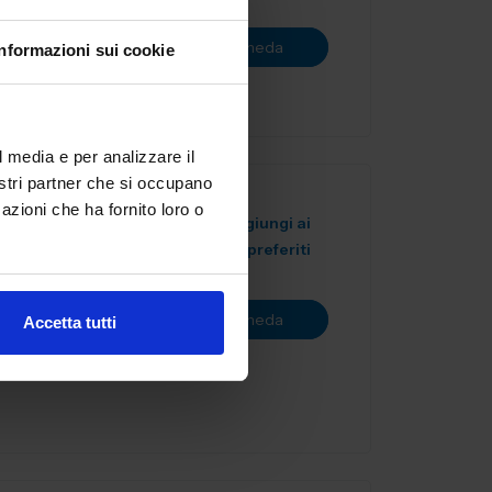
ne utensili
Vai alla scheda
Informazioni sui cookie
.
l media e per analizzare il
nostri partner che si occupano
azioni che ha fornito loro o
Aggiungi ai
A
preferiti
liera
i
Vai alla scheda
Accetta tutti
le isti...