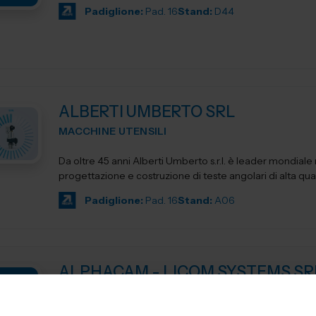
Padiglione:
Pad. 16
Stand:
D44
ALBERTI UMBERTO SRL
MACCHINE UTENSILI
Da oltre 45 anni Alberti Umberto s.r.l. è leader mondiale 
progettazione e costruzione di teste angolari di alta qua
Padiglione:
Pad. 16
Stand:
A06
ALPHACAM - LICOM SYSTEMS SR
MACCHINE UTENSILI