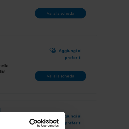
Vai alla scheda
Aggiungi ai
preferiti
nella
lità
Vai alla scheda
L
Aggiungi ai
preferiti