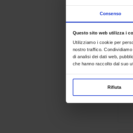
Consenso
Questo sito web utilizza i c
Utilizziamo i cookie per perso
nostro traffico. Condividiamo 
di analisi dei dati web, pubbl
che hanno raccolto dal suo uti
Rifiuta