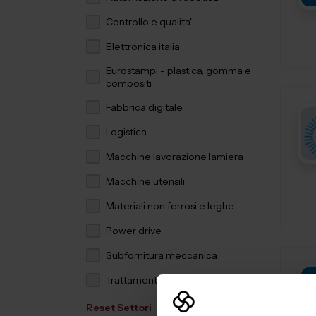
Controllo e qualita'
Elettronica italia
Eurostampi - plastica, gomma e
compositi
Fabbrica digitale
Logistica
Macchine lavorazione lamiera
Macchine utensili
Materiali non ferrosi e leghe
Power drive
Subfornitura meccanica
Trattamenti e finiture
Reset Settori