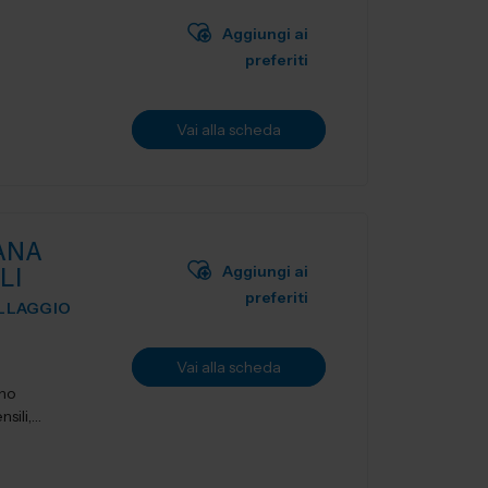
Aggiungi ai
preferiti
Vai alla scheda
ANA
Aggiungi ai
LI
preferiti
ILLAGGIO
Vai alla scheda
ano
sili,