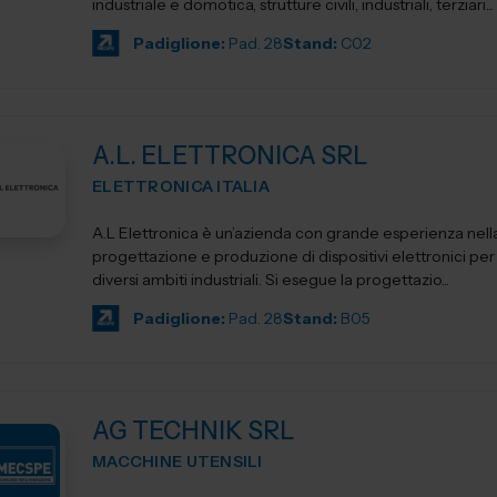
industriale e domotica, strutture civili, industriali, terziari...
Padiglione:
Pad. 28
Stand:
C02
A.L. ELETTRONICA SRL
ELETTRONICA ITALIA
A.L Elettronica è un’azienda con grande esperienza nell
progettazione e produzione di dispositivi elettronici per l'
diversi ambiti industriali. Si esegue la progettazio...
Padiglione:
Pad. 28
Stand:
B05
AG TECHNIK SRL
MACCHINE UTENSILI