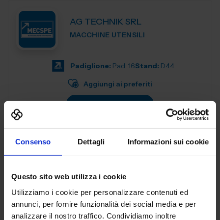
AG TECHNIK SRL
MACCHINE UTENSILI
Padiglione:
Pad. 16
Stand:
D44
Aggiungi ai preferiti
Vai alla scheda
Consenso
Dettagli
Informazioni sui cookie
AGENT321 SRL
SUBFORNITURA MECCANICA
Questo sito web utilizza i cookie
Utilizziamo i cookie per personalizzare contenuti ed
Padiglione:
Pad. 26
Stand:
C99
annunci, per fornire funzionalità dei social media e per
analizzare il nostro traffico. Condividiamo inoltre