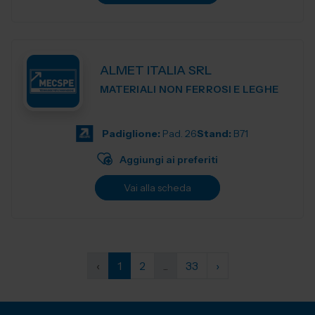
ALMET ITALIA SRL
MATERIALI NON FERROSI E LEGHE
Padiglione:
Pad. 26
Stand:
B71
Aggiungi ai preferiti
Vai alla scheda
‹
1
2
...
33
›