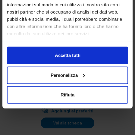
Aggiungi ai preferiti
informazioni sul modo in cui utilizza il nostro sito con i
nostri partner che si occupano di analisi dei dati web,
Vai alla scheda
pubblicità e social media, i quali potrebbero combinarle
con altre informazioni che ha fornito loro o che hanno
raccolto dal suo utilizzo dei loro servizi.
AL.EA. SRL
SUBFORNITURA MECCANICA
Accetta tutti
Dal 2005, AL. EA è un punto di riferimento nell'industria
Personalizza
manifatturiera industriale, offrendo servizi di terze parti
progettati per soddisfare le esigenze delle aziende
moderne. Con una f...
Rifiuta
Padiglione:
Pad. 26
Stand:
B57
Aggiungi ai preferiti
Vai alla scheda