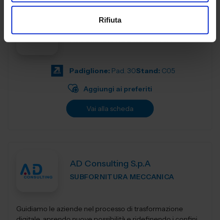
Rifiuta
ACCETTINI SRL
AUTOMAZIONE E ROBOTICA
Padiglione:
Pad. 30
Stand:
C05
Aggiungi ai preferiti
Vai alla scheda
AD Consulting S.p.A
SUBFORNITURA MECCANICA
Guidiamo le aziende nel processo di trasformazione
digitale, aprendo nuove possibilità e ridefinendo i confini