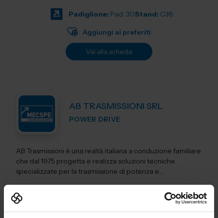
per restituirgli quelle soluzioni...
Padiglione:
Pad. 30
Stand:
C38
Aggiungi ai preferiti
Vai alla scheda
AB TRASMISSIONI SRL
POWER DRIVE
AB Trasmissioni è una realtà italiana a conduzione familiare
che dal 1975 progetta e realizza soluzioni tecniche
specializzate per la trasmissione di potenza e
l'automazione industr...
Padiglione:
Pad. 30
Stand:
E92
Aggiungi ai preferiti