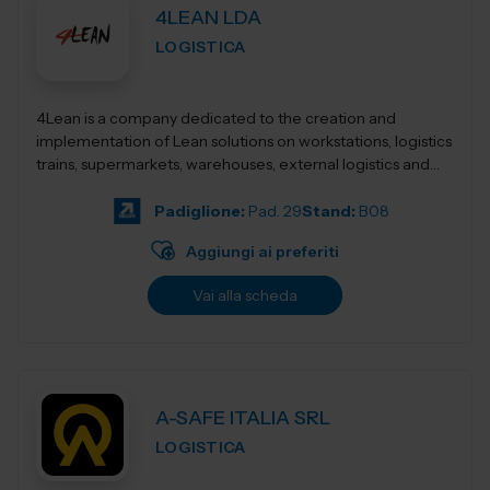
4LEAN LDA
LOGISTICA
4Lean is a company dedicated to the creation and
implementation of Lean solutions on workstations, logistics
trains, supermarkets, warehouses, external logistics and
Lean management. Its product ca...
Padiglione:
Pad. 29
Stand:
B08
Aggiungi ai preferiti
Vai alla scheda
A-SAFE ITALIA SRL
LOGISTICA