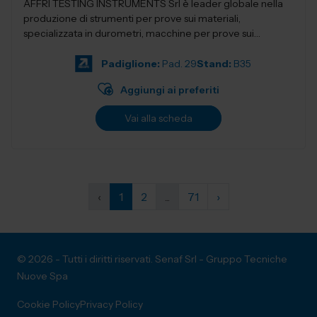
AFFRI TESTING INSTRUMENTS Srl è leader globale nella
produzione di strumenti per prove sui materiali,
specializzata in durometri, macchine per prove sui
materiali, apparecchi per la preparazion...
Padiglione:
Pad. 29
Stand:
B35
Aggiungi ai preferiti
Vai alla scheda
‹
1
2
...
71
›
© 2026 - Tutti i diritti riservati. Senaf Srl - Gruppo Tecniche
Nuove Spa
Cookie Policy
Privacy Policy