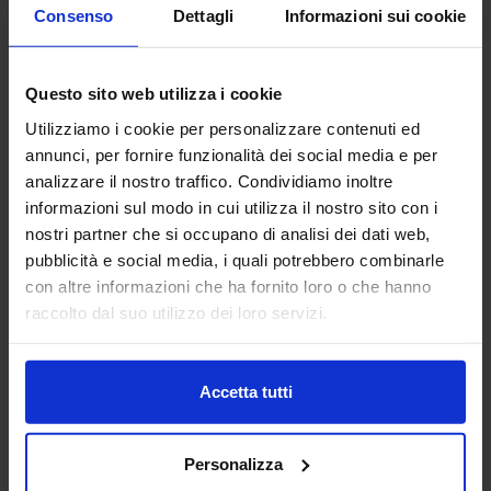
Consenso
Dettagli
Informazioni sui cookie
Vai alla scheda
Questo sito web utilizza i cookie
Utilizziamo i cookie per personalizzare contenuti ed
Abp Antriebstechnik GmbH
annunci, per fornire funzionalità dei social media e per
AUTOMAZIONE E ROBOTICA
analizzare il nostro traffico. Condividiamo inoltre
informazioni sul modo in cui utilizza il nostro sito con i
nostri partner che si occupano di analisi dei dati web,
abp Antriebstechnik GmbH delivers drive solutions that
pubblicità e social media, i quali potrebbero combinarle
keep your machines moving—precisely, reliably, and
con altre informazioni che ha fornito loro o che hanno
efficiently. We specialize in shaft couplings, encoders and
raccolto dal suo utilizzo dei loro servizi.
motion control components de...
Padiglione:
Pad. 30
Stand:
A40
Aggiungi ai preferiti
Accetta tutti
Vai alla scheda
Personalizza