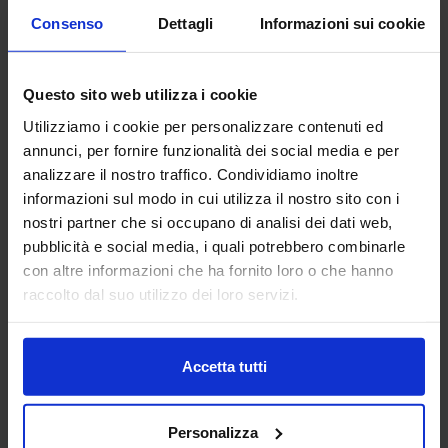
Aggiungi ai preferiti
Consenso
Dettagli
Informazioni sui cookie
Vai alla scheda
Questo sito web utilizza i cookie
Utilizziamo i cookie per personalizzare contenuti ed
annunci, per fornire funzionalità dei social media e per
AB TRASMISSIONI SRL
analizzare il nostro traffico. Condividiamo inoltre
POWER DRIVE
informazioni sul modo in cui utilizza il nostro sito con i
nostri partner che si occupano di analisi dei dati web,
AB Trasmissioni è una realtà italiana a conduzione familiare
pubblicità e social media, i quali potrebbero combinarle
che dal 1975 progetta e realizza soluzioni tecniche
con altre informazioni che ha fornito loro o che hanno
specializzate per la trasmissione di potenza e
raccolto dal suo utilizzo dei loro servizi.
l'automazione industr...
Padiglione:
Pad. 30
Stand:
E92
Accetta tutti
Aggiungi ai preferiti
Vai alla scheda
Personalizza