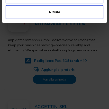
Rifiuta
Abp Antriebstechnik GmbH
AUTOMAZIONE E ROBOTICA
abp Antriebstechnik GmbH delivers drive solutions that
keep your machines moving—precisely, reliably, and
efficiently. We specialize in shaft couplings, encoders and
motion control components de...
Padiglione:
Pad. 30
Stand:
A40
Aggiungi ai preferiti
Vai alla scheda
ACCETTINI SRL