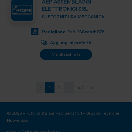
AEP ASSEMBLAGGI
ELETTRONICI SRL
SUBFORNITURA MECCANICA
Padiglione:
Pad. 26
Stand:
B78
Aggiungi ai preferiti
Vai alla scheda
‹
1
2
...
67
›
© 2026 - Tutti i diritti riservati. Senaf Srl - Gruppo Tecniche
Nuove Spa