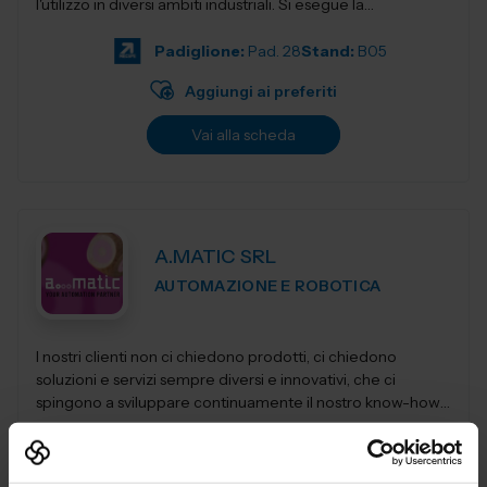
l'utilizzo in diversi ambiti industriali. Si esegue la
progettazio...
Padiglione:
Pad. 28
Stand:
B05
Aggiungi ai preferiti
Vai alla scheda
A.MATIC SRL
AUTOMAZIONE E ROBOTICA
I nostri clienti non ci chiedono prodotti, ci chiedono
soluzioni e servizi sempre diversi e innovativi, che ci
spingono a sviluppare continuamente il nostro know-how,
per restituirgli quelle soluzioni...
Padiglione:
Pad. 30
Stand:
C38