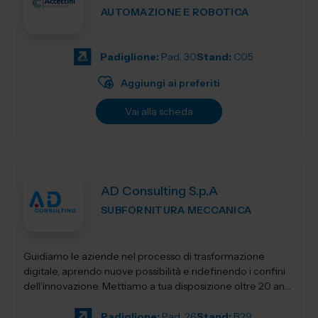
AUTOMAZIONE E ROBOTICA
Padiglione:
Pad. 30
Stand:
C05
Aggiungi ai preferiti
Vai alla scheda
AD Consulting S.p.A
SUBFORNITURA MECCANICA
Guidiamo le aziende nel processo di trasformazione
digitale, aprendo nuove possibilità e ridefinendo i confini
dell’innovazione. Mettiamo a tua disposizione oltre 20 anni
di esperienza nel sett...
Padiglione:
Pad. 26
Stand:
B29